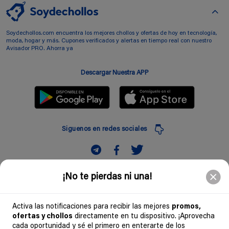
Soydechollos.com encuentra los mejores chollos y ofertas de hoy en tecnología,
moda, hogar y más. Cupones verificados y alertas en tiempo real con nuestro
Avisador PRO. Ahorra ya
Descargar Nuestra APP
Siguenos en redes sociales
Suscribir
¡No te pierdas ni una!
Introduciendo mi correo electronico acepto la politica de privacidad y doy mi
consentimiento a recibir comerciales a traves de mi e-mail
Activa las notificaciones para recibir las mejores
promos,
ofertas y chollos
directamente en tu dispositivo. ¡Aprovecha
Comunidad
cada oportunidad y sé el primero en enterarte de los