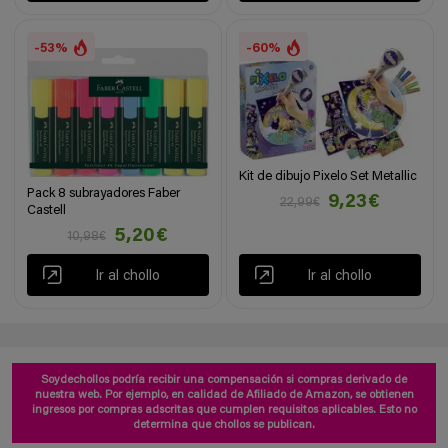
-53%
-60%
Kit de dibujo Pixelo Set Metallic
Pack 8 subrayadores Faber
9,23€
22,99€
Castell
5,20€
10,98€
Ir al chollo
Ir al chollo
Soydechollos podría recibir una compensación si compras derivado de
nuestra web. Por ejemplo, en calidad de Afiliado de Amazon, se obtienen
ingresos por compras adscritas que cumplen requisitos aplicables. Esto no
determina que chollos se publican.