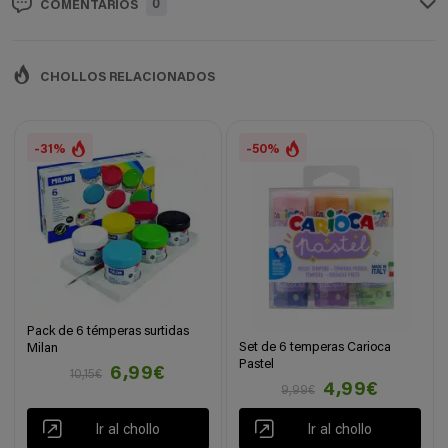
0
COMENTARIOS
CHOLLOS RELACIONADOS
-31%
-50%
Pack de 6 témperas surtidas
Set de 6 temperas Carioca
Milan
Pastel
6,99€
10,15€
4,99€
9,99€
Ir al chollo
Ir al chollo