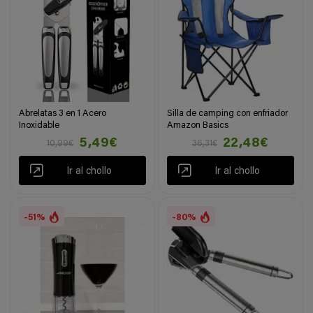
Abrelatas 3 en 1 Acero
Silla de camping con enfriador
Inoxidable
Amazon Basics
5,49€
22,48€
10,99€
36,31€
Ir al chollo
Ir al chollo
-51%
-80%