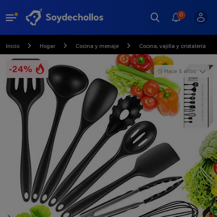
0
Inicio
Hogar
Cocina y menaje
Cocina, vajilla y cristalería
-24%
Hace 5 años