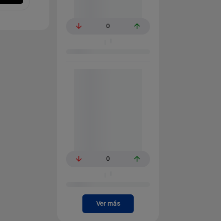
0
0
Ver más