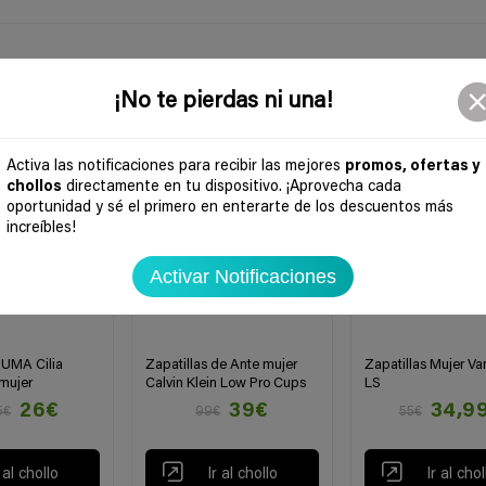
¡No te pierdas ni una!
-61%
-36%
Activa las notificaciones para recibir las mejores
promos, ofertas y
chollos
directamente en tu dispositivo. ¡Aprovecha cada
oportunidad y sé el primero en enterarte de los descuentos más
increíbles!
Activar Notificaciones
PUMA Cilia
Zapatillas de Ante mujer
Zapatillas Mujer Va
mujer
Calvin Klein Low Pro Cups
LS
26€
39€
34,9
5€
99€
55€
r al chollo
Ir al chollo
Ir al chol