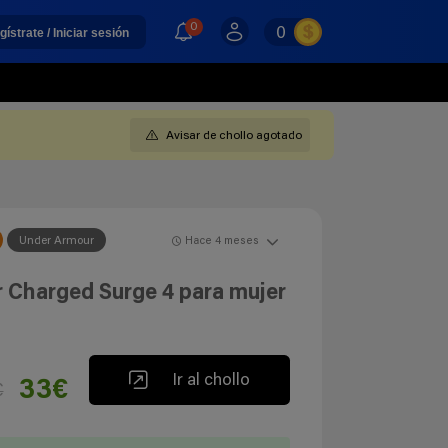
0
0
gístrate / Iniciar sesión
Avisar de chollo agotado
Under Armour
Hace 4 meses
 Charged Surge 4 para mujer
Ir al chollo
33€
€