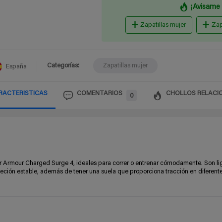
¡Avisame 
Zapatillas mujer
Zap
Categorías:
Zapatillas mujer
España
RACTERISTICAS
COMENTARIOS
CHOLLOS RELACI
0
r Armour Charged Surge 4, ideales para correr o entrenar cómodamente. Son li
eción estable, además de tener una suela que proporciona tracción en diferent