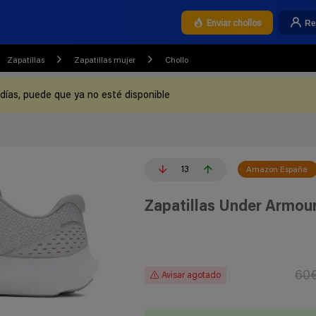
Re
Enviar chollos
Zapatillas
Zapatillas mujer
Chollo
 días, puede que ya no esté disponible
13
Amazon España
Zapatillas Under Armour
60
Avisar agotado