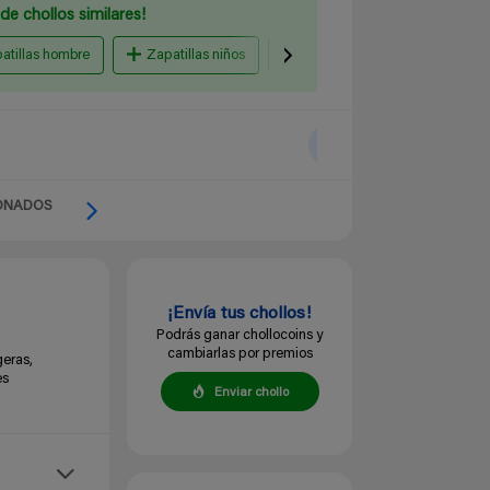
de chollos similares!
atillas hombre
Zapatillas niños
mujer zapatillas
Amaz
ONADOS
¡Envía tus chollos!
Podrás ganar chollocoins y
cambiarlas por premios
geras,
es
Enviar chollo