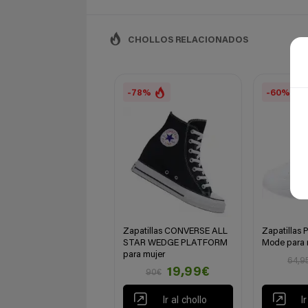
CHOLLOS RELACIONADOS
-78%
-60%
Zapatillas CONVERSE ALL
Zapatillas 
STAR WEDGE PLATFORM
Mode para 
para mujer
64,9
19,99€
90€
Ir al chollo
I