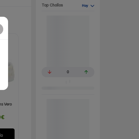
Top Chollos
Hoy
0
ns Vero
9€
lo