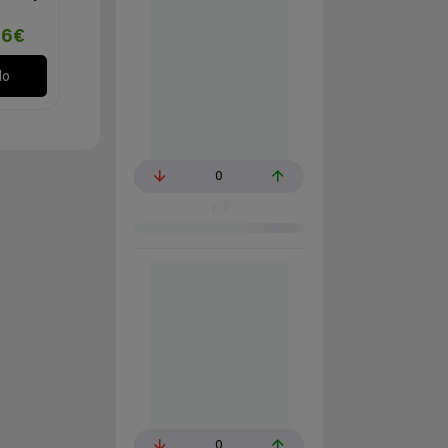
96€
lo
0
0