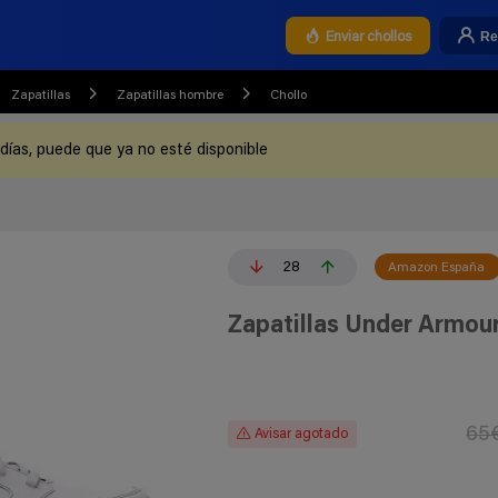
Re
Enviar chollos
Zapatillas
Zapatillas hombre
Chollo
 días, puede que ya no esté disponible
28
Amazon España
Zapatillas Under Armou
65
Avisar agotado