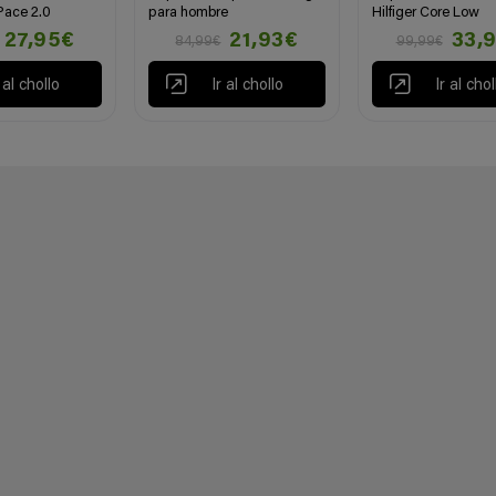
Pace 2.0
para hombre
Hilfiger Core Low
27,95€
21,93€
33,
84,99€
99,99€
r al chollo
Ir al chollo
Ir al chol