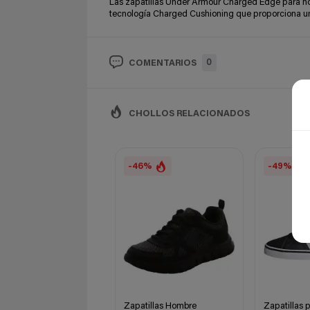
Las zapatillas Under Armour Charged Edge para hom
tecnología Charged Cushioning que proporciona u
0
COMENTARIOS
CHOLLOS RELACIONADOS
-46%
-49%
Zapatillas Hombre
Zapatillas 