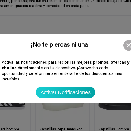
bre, perfectas para tus entrenamientos, tienen ahora un precio rebajado. Cue
na amortiguación reactiva y comodidad en cada paso.
¡No te pierdas ni una!
Activa las notificaciones para recibir las mejores
promos, ofertas y
chollos
directamente en tu dispositivo. ¡Aprovecha cada
-74%
-66%
oportunidad y sé el primero en enterarte de los descuentos más
increíbles!
Activar Notificaciones
para hombre
Zapatillas Pepe Jeans Yogi
Zapatillas Hombre