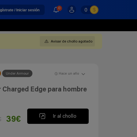
0
0
gístrate / Iniciar sesión
Avisar de chollo agotado
Under Armour
Hace un año
r Charged Edge para hombre
Ir al chollo
39€
€