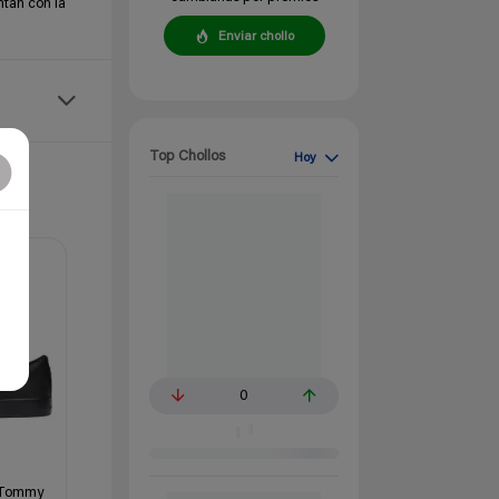
ntan con la
Enviar chollo
Top Chollos
Hoy
0
 Tommy