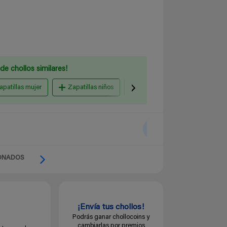
de chollos similares!
apatillas mujer
Zapatillas niños
hombre zapatillas
Am
ONADOS
¡Envía tus chollos!
Podrás ganar chollocoins y
cambiarlas por premios