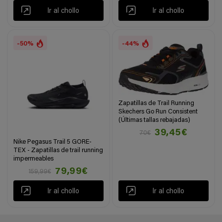
Ir al chollo
Ir al chollo
-50%
-44%
Zapatillas de Trail Running
Skechers Go Run Consistent
(Últimas tallas rebajadas)
39,45€
70€
Nike Pegasus Trail 5 GORE-
TEX - Zapatillas de trail running
impermeables
79,99€
159,99€
Ir al chollo
Ir al chollo