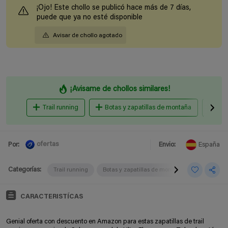
¡Ojo! Este chollo se publicó hace más de 7 días,
puede que ya no esté disponible
Avisar de chollo agotado
¡Avisame de chollos similares!
Trail running
Botas y zapatillas de montaña
Zap
ofertas
Por:
Envio:
España
Categorías:
Trail running
Botas y zapatillas de montaña
Botas y za
CARACTERISTÍCAS
Genial oferta con descuento en Amazon para estas zapatillas de trail