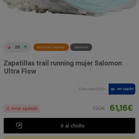
28
Amazon España
Salomon
Zapatillas trail running mujer Salomon
Ultra Flow
DescuentoExtra
ver cupón
61,16€
130€
Avisar agotado
Ir al chollo