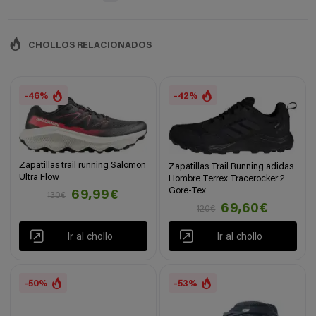
CHOLLOS RELACIONADOS
-46%
-42%
Zapatillas trail running Salomon
Zapatillas Trail Running adidas
Ultra Flow
Hombre Terrex Tracerocker 2
Gore-Tex
69,99€
130€
69,60€
120€
Ir al chollo
Ir al chollo
-50%
-53%