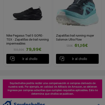
Nike Pegasus Trail 5 GORE-
Zapatillas trail running mujer
TEX - Zapatillas de trail running
Salomon Ultra Flow
impermeables
61,16€
130€
79,99€
159,99€
Ir al chollo
Ir al chollo
Soydechollos podría recibir una compensación si compras derivado de
nuestra web. Por ejemplo, en calidad de Afiliado de Amazon, se obtienen
ingresos por compras adscritas que cumplen requisitos aplicables. Esto no
determina que chollos se publican.