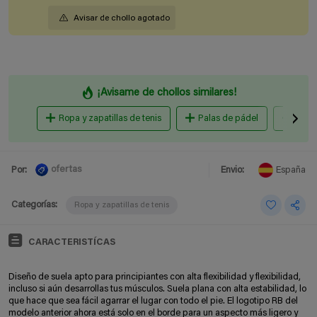
Avisar de chollo agotado
¡Avisame de chollos similares!
Ropa y zapatillas de tenis
Palas de pádel
Pelot
ofertas
Por:
Envio:
España
Categorías:
Ropa y zapatillas de tenis
CARACTERISTÍCAS
Diseño de suela apto para principiantes con alta flexibilidad y flexibilidad,
incluso si aún desarrollas tus músculos. Suela plana con alta estabilidad, lo
que hace que sea fácil agarrar el lugar con todo el pie. El logotipo RB del
modelo anterior ahora está solo en el borde para un aspecto más ligero y