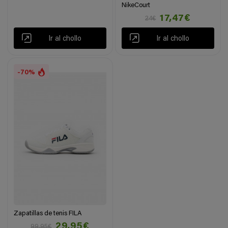
NikeCourt
17,47€
24€
Ir al chollo
Ir al chollo
-70%
Zapatillas de tenis FILA
29,95€
99,95€