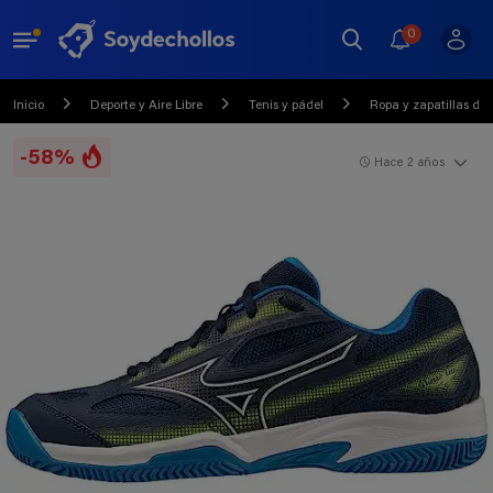
0
Inicio
Deporte y Aire Libre
Tenis y pádel
Ropa y zapatillas de 
-58%
Hace 2 años