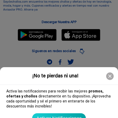
Soydechollos.com encuentra los mejores chollos y ofertas de hoy en tecnología,
moda, hogar y más. Cupones verificados y alertas en tiempo real con nuestro
Avisador PRO. Ahorra ya
Descargar Nuestra APP
Siguenos en redes sociales
Suscribir
¡No te pierdas ni una!
Introduciendo mi correo electronico acepto la politica de privacidad y doy mi
consentimiento a recibir comerciales a traves de mi e-mail
Activa las notificaciones para recibir las mejores
promos,
ofertas y chollos
directamente en tu dispositivo. ¡Aprovecha
Comunidad
cada oportunidad y sé el primero en enterarte de los
descuentos más increíbles!
Legal