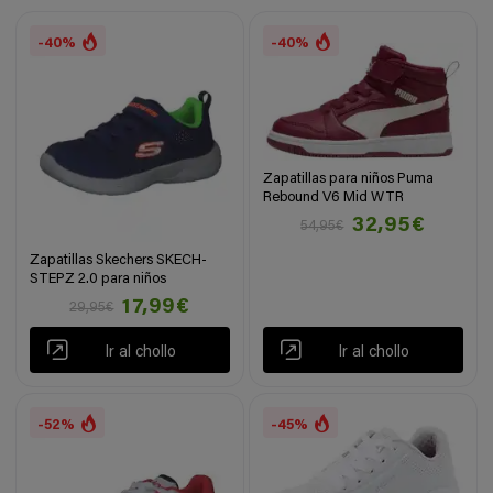
-40%
-40%
Zapatillas para niños Puma
Rebound V6 Mid WTR
32,95€
54,95€
Zapatillas Skechers SKECH-
STEPZ 2.0 para niños
17,99€
29,95€
Ir al chollo
Ir al chollo
-52%
-45%