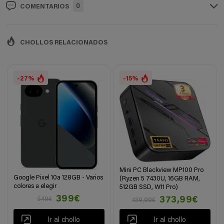
0
COMENTARIOS
CHOLLOS RELACIONADOS
-27%
-15%
Mini PC Blackview MP100 Pro
Google Pixel 10a 128GB - Varios
(Ryzen 5 7430U, 16GB RAM,
colores a elegir
512GB SSD, W11 Pro)
399€
373,99€
549€
439,99€
Ir al chollo
Ir al chollo