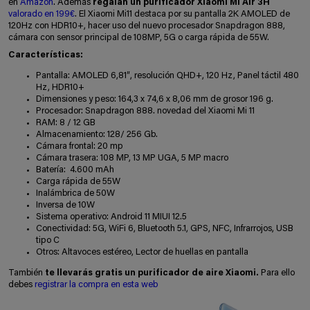
en
Amazon
. Además
regalan un purificador Xiaomi Mi Air 3H
valorado en 199€
. El Xiaomi Mi11 destaca por su pantalla 2K AMOLED de
120Hz con HDR10+, hacer uso del nuevo procesador Snapdragon 888,
cámara con sensor principal de 108MP, 5G o carga rápida de 55W.
Características:
Pantalla: AMOLED 6,81″, resolución QHD+, 120 Hz, Panel táctil 480
Hz, HDR10+
Dimensiones y peso: 164,3 x 74,6 x 8,06 mm de grosor 196 g.
Procesador: Snapdragon 888. novedad del Xiaomi Mi 11
RAM: 8 / 12 GB
Almacenamiento: 128/ 256 Gb.
Cámara frontal: 20 mp
Cámara trasera: 108 MP, 13 MP UGA, 5 MP macro
Batería: 4.600 mAh
Carga rápida de 55W
Inalámbrica de 50W
Inversa de 10W
Sistema operativo: Android 11 MIUI 12.5
Conectividad: 5G, WiFi 6, Bluetooth 5.1, GPS, NFC, Infrarrojos, USB
tipo C
Otros: Altavoces estéreo, Lector de huellas en pantalla
También
te llevarás gratis un purificador de aire Xiaomi.
Para ello
debes
registrar la compra en esta web