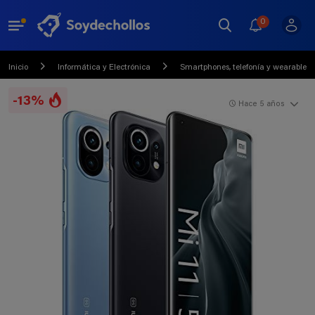
0
Inicio
Informática y Electrónica
Smartphones, telefonía y wearables
-13%
Hace 5 años