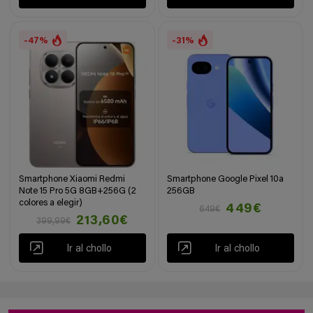
-47%
-31%
Smartphone Xiaomi Redmi
Smartphone Google Pixel 10a
Note 15 Pro 5G 8GB+256G (2
256GB
colores a elegir)
449€
649€
213,60€
399,99€
Ir al chollo
Ir al chollo