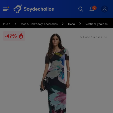
0
Inicio
Moda, Calzado y Accesorios
Ropa
Vestidos y faldas
-47%
Hace 5 meses