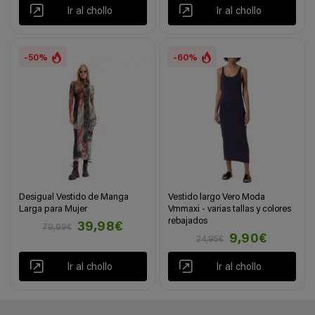
Ir al chollo
Ir al chollo
-50%
-60%
Desigual Vestido de Manga
Vestido largo Vero Moda
Larga para Mujer
Vmmaxi - varias tallas y colores
rebajados
39,98€
79,99€
9,90€
24,95€
Ir al chollo
Ir al chollo