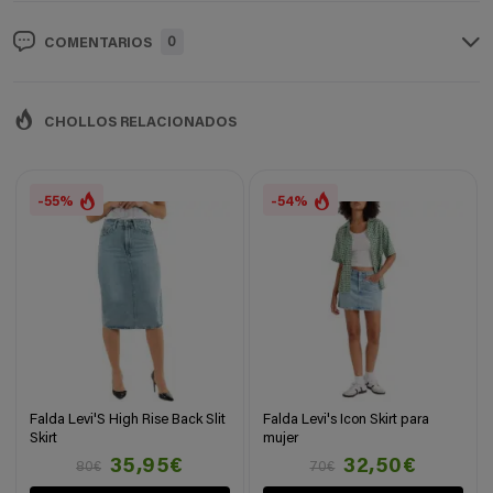
0
COMENTARIOS
CHOLLOS RELACIONADOS
-55%
-54%
Falda Levi'S High Rise Back Slit
Falda Levi's Icon Skirt para
Skirt
mujer
35,95€
32,50€
80€
70€