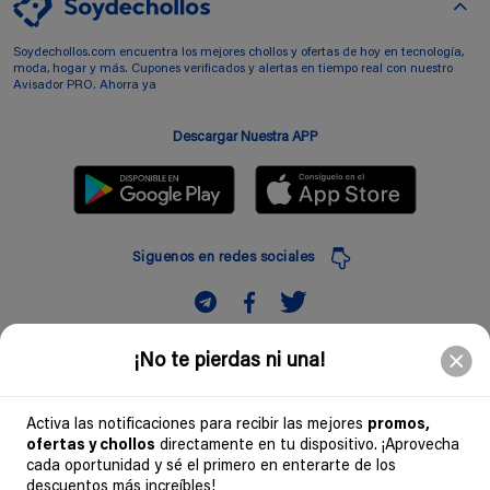
Soydechollos.com encuentra los mejores chollos y ofertas de hoy en tecnología,
moda, hogar y más. Cupones verificados y alertas en tiempo real con nuestro
Avisador PRO. Ahorra ya
Descargar Nuestra APP
Siguenos en redes sociales
Suscribir
¡No te pierdas ni una!
Introduciendo mi correo electronico acepto la politica de privacidad y doy mi
consentimiento a recibir comerciales a traves de mi e-mail
Activa las notificaciones para recibir las mejores
promos,
ofertas y chollos
directamente en tu dispositivo. ¡Aprovecha
Comunidad
cada oportunidad y sé el primero en enterarte de los
descuentos más increíbles!