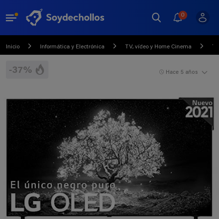
0
Inicio
Informática y Electrónica
TV, vídeo y Home Cinema
Te
-37%
Hace 5 años