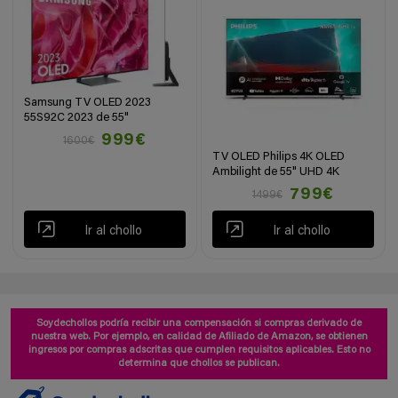
Samsung TV OLED 2023
55S92C 2023 de 55"
999€
1600€
TV OLED Philips 4K OLED
Ambilight de 55" UHD 4K
799€
1499€
Ir al chollo
Ir al chollo
Soydechollos podría recibir una compensación si compras derivado de
nuestra web. Por ejemplo, en calidad de Afiliado de Amazon, se obtienen
ingresos por compras adscritas que cumplen requisitos aplicables. Esto no
determina que chollos se publican.