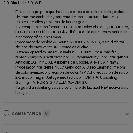
2.0, Bluetooth 5.0, WiFi.
El único negro puro que hace que el resto de colores brille; disfruta
del máximo contraste y sorpréndete con la profundidad de los
colores, detalles y texturas de las imágenes
TV compatible con formatos HDR: HDR Dolby Vision IQ, HDR 10 Pro,
HLG Pro, HDR Effect, HDR GiG; disfruta de la auténtica experiencia
cinematográfica en tu casa
Procesador de sonido AI Sound & DOLBY ATMOS, para disfrutar
del sonido envolvente 360º como en el cine
Sistema operativo SmartTV webOS 6.0 Premium: el más fácil,
rápido y seguro (Certificado por UL Cybersecurity); con Inteligencia
Artificial: LG ThinQ AI, Asistente de Google, Alexa y Air Play 2
Procesador inteligente 4K α7 Gen4 con AI Deep Learning, mejora
de color avanzado; precisión de color: 17x17x17, reducción de ruido
2X, modo imagen Autogénero (sólo por HDMI), AI Upscaling
Gaming TV: HDR GiG / ALLM, 3xHDMI 2.0
Tu guardián ocular gracias a estar libre de luz azul HEV nociva para
tus ojos
0
COMENTARIOS