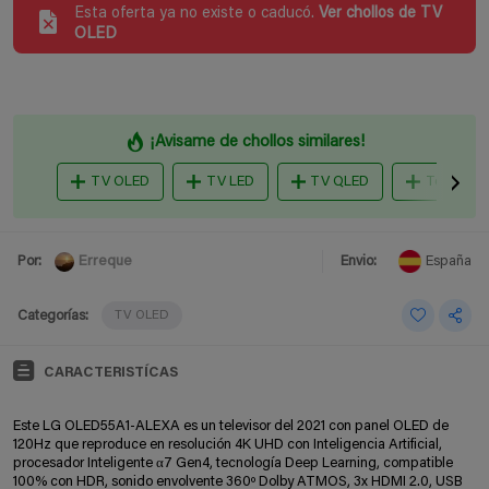
Esta oferta ya no existe o caducó.
Ver chollos de TV
OLED
¡Avisame de chollos similares!
TV OLED
TV LED
TV QLED
Televisor
Erreque
Por:
Envio:
España
Categorías:
TV OLED
CARACTERISTÍCAS
Este LG OLED55A1-ALEXA es un televisor del 2021 con panel OLED de
120Hz que reproduce en resolución 4K UHD con Inteligencia Artificial,
procesador Inteligente α7 Gen4, tecnología Deep Learning, compatible
100% con HDR, sonido envolvente 360º Dolby ATMOS, 3x HDMI 2.0, USB