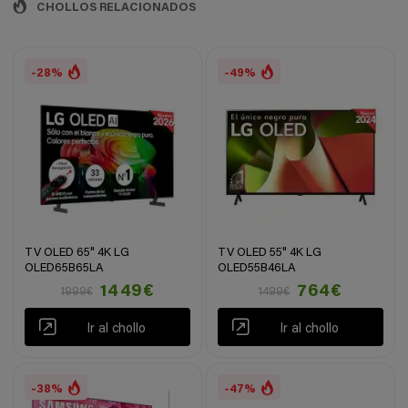
CHOLLOS RELACIONADOS
-28%
-49%
TV OLED 65" 4K LG
TV OLED 55" 4K LG
OLED65B65LA
OLED55B46LA
1449€
764€
1999€
1499€
Ir al chollo
Ir al chollo
-38%
-47%