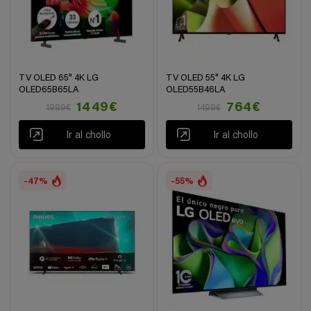
TV OLED 65" 4K LG
TV OLED 55" 4K LG
OLED65B65LA
OLED55B46LA
1449€
764€
1999€
1499€
Ir al chollo
Ir al chollo
-47%
-55%