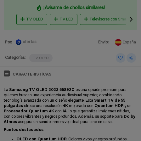
¡Avisame de chollos similares!
TV OLED
TV LED
Televisores con Smart TV
ofertas
Por:
Envio:
España
Categorías:
TV OLED
CARACTERISTÍCAS
La
Samsung TV OLED 2023 55S92C
es una opción premium para
quienes buscan una experiencia audiovisual superior, combinando
tecnología avanzada con un diseño elegante. Esta
Smart TV de 55
pulgadas
ofrece una resolución
4K
mejorada con
Quantum HDR
y un
Procesador Quantum 4K
con
IA
, lo que garantiza imágenes nítidas,
con colores vibrantes y negros profundos. Además, su soporte para
Dolby
Atmos
asegura un sonido inmersivo, ideal para cine en casa.
Puntos destacados
:
OLED con Quantum HDR
: Colores vivos y negros profundos