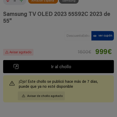
11
Amazon España
Samsung
Samsung TV OLED 2023 55S92C 2023 de
55"
DescuentoExtra
ver cupón
999€
1600€
Avisar agotado
Ir al chollo
¡Ojo! Este chollo se publicó hace más de 7 días,
puede que ya no esté disponible
Avisar de chollo agotado