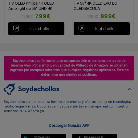
TV OLED Philips 4K OLED
TV 55" 4K OLED EVO LG
Ambilight de 55" UHD 4K
OLED55C34LA
799€
999€
1499€
2199€
Ir al chollo
Ir al chollo
Soydechollos podría recibir una compensación si compras derivado de
nuestra web. Por ejemplo, en calidad de Afiliado de Amazon, se obtienen
ingresos por compras adscritas que cumplen requisitos aplicables. Esto no
determina que chollos se publican.
Soydechollos.com encuentra los mejores chollos y ofertas de hoy en tecnología,
moda, hogar y más. Cupones verificados y alertas en tiempo real con nuestro
Avisador PRO. Ahorra ya
Descargar Nuestra APP