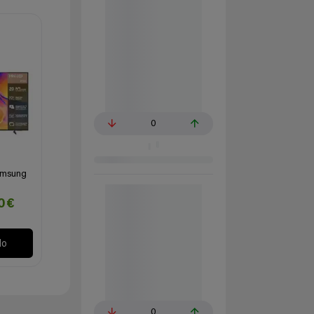
0
amsung
10€
lo
0