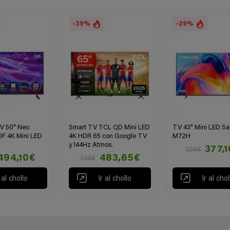
-39%
-29%
V 50" Neo
Smart TV TCL QD Mini LED
TV 43" Mini LED S
F 4K Mini LED
4K HDR 65 con Google TV
M72H
y 144Hz Atmos.
377,
529€
494,10€
483,65€
799€
r al chollo
Ir al chollo
Ir al chol