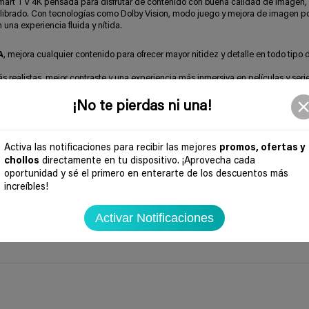
art TV 4K pensada para disfrutar de contenido con buena calidad de imagen,
uilibrado. Con tecnologías como Dolby Vision, modo juego y mejora de imagen po
 una experiencia fluida y nítida.
A
, mejora cualquier contenido para ofrecer mayor nitidez y detalle en todo tipo 
ás realistas, mejor contraste y una experiencia más inmersiva en películas y serie
pida para disfrutar de videojuegos con mayor precisión y sin retrasos molestos.
ido para partidos y eventos deportivos con mayor claridad y realismo.
¡No te pierdas ni una!
ejora la sensación de profundidad sin necesidad de altavoces externos.
so directo a plataformas de streaming y contenido online de forma sencilla.
canales, buscar contenido o ajustar funciones sin usar botones.
Activa las notificaciones para recibir las mejores
promos, ofertas y
ooth y más opciones para conectar consolas, barras de sonido o dispositivos ext
chollos
directamente en tu dispositivo. ¡Aprovecha cada
 para salones pequeños, dormitorios o segundas estancias.
oportunidad y sé el primero en enterarte de los descuentos más
ienes buscan calidad de imagen, funciones inteligentes y buen rendimiento par
increíbles!
Activar Notificaciones