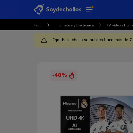
Inicio
Informática y Electrónica
TV, vídeo y Hom
¡Ojo! Este chollo se publicó hace más de 7
-40%