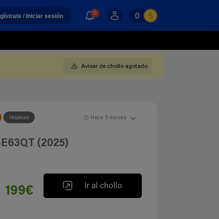
0
0
gístrate / Iniciar sesión
Avisar de chollo agotado
Hisense
Hace 3 meses
3E63QT (2025)
Ir al chollo
199€