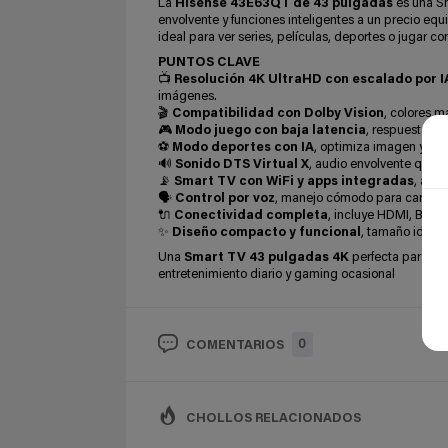
La
Hisense 43E63QT de 43 pulgadas
es una Sm
envolvente y funciones inteligentes a un precio eq
ideal para ver series, películas, deportes o jugar con
PUNTOS CLAVE
📺
Resolución 4K UltraHD con escalado por I
imágenes.
🎬
Compatibilidad con Dolby Vision
, colores m
🎮
Modo juego con baja latencia
, respuesta rá
⚽
Modo deportes con IA
, optimiza imagen y son
🔊
Sonido DTS Virtual X
, audio envolvente que m
📡
Smart TV con WiFi y apps integradas
, acce
🗣️
Control por voz
, manejo cómodo para cambiar 
🔌
Conectividad completa
, incluye HDMI, Bluet
✨
Diseño compacto y funcional
, tamaño ideal
Una
Smart TV 43 pulgadas 4K
perfecta para qu
entretenimiento diario y gaming ocasional
0
COMENTARIOS
CHOLLOS RELACIONADOS