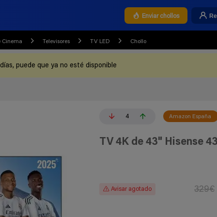
Re
Enviar chollos
e Cinema
Televisores
TV LED
Chollo
 días, puede que ya no esté disponible
4
Amazon España
TV 4K de 43" Hisense 4
329€
Avisar agotado