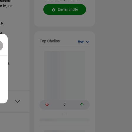
 sonido
r IA, es
Enviar chollo
de
s.
Top Chollos
Hoy
ernos.
a
0