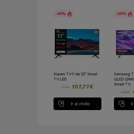
-40%
-29%
Xiaomi TV F de 32" Smart
Samsung T
TV LED
QLED QN80
Smart TV
107,77€
179€
699€
Ir al chollo
I