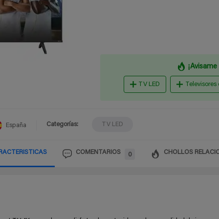
¡Avisame 
TV LED
Televisores
Categorías:
TV LED
España
RACTERISTICAS
COMENTARIOS
CHOLLOS RELACI
0