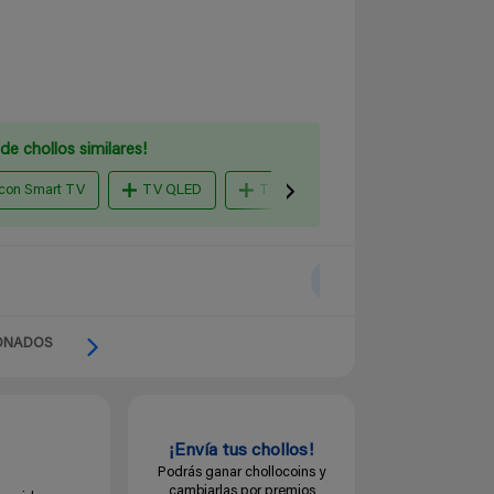
de chollos similares!
 con Smart TV
TV QLED
TV OLED
43 hisense 43e63q
ONADOS
¡Envía tus chollos!
Podrás ganar chollocoins y
cambiarlas por premios