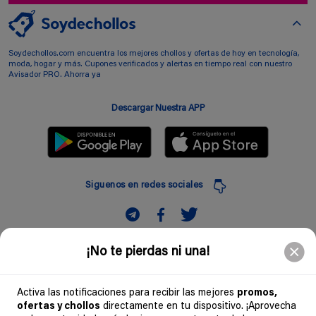
Soydechollos.com encuentra los mejores chollos y ofertas de hoy en tecnología,
moda, hogar y más. Cupones verificados y alertas en tiempo real con nuestro
Avisador PRO. Ahorra ya
Descargar Nuestra APP
Siguenos en redes sociales
Suscribir
¡No te pierdas ni una!
Introduciendo mi correo electronico acepto la politica de privacidad y doy mi
consentimiento a recibir comerciales a traves de mi e-mail
Activa las notificaciones para recibir las mejores
promos,
ofertas y chollos
directamente en tu dispositivo. ¡Aprovecha
Comunidad