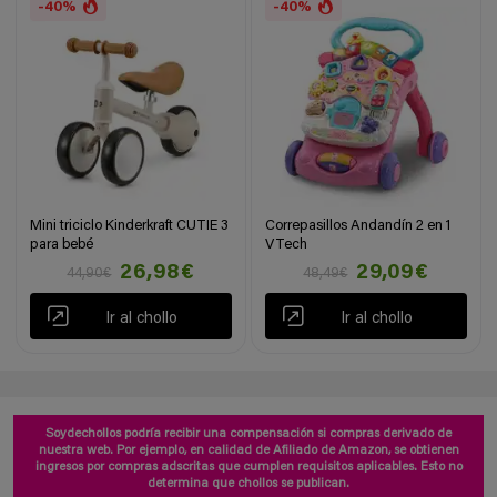
-40%
-40%
Mini triciclo Kinderkraft CUTIE 3
Correpasillos Andandín 2 en 1
para bebé
VTech
26,98€
29,09€
44,90€
48,49€
Ir al chollo
Ir al chollo
Soydechollos podría recibir una compensación si compras derivado de
nuestra web. Por ejemplo, en calidad de Afiliado de Amazon, se obtienen
ingresos por compras adscritas que cumplen requisitos aplicables. Esto no
determina que chollos se publican.