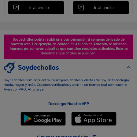
Ir al chollo
Ir al chollo
Soydechollos podría recibir una compensación si compras derivado de
nuestra web. Por ejemplo, en calidad de Afiliado de Amazon, se obtienen
ingresos por compras adscritas que cumplen requisitos aplicables. Esto no
determina que chollos se publican.
Soydechollos.com encuentra los mejores chollos y ofertas de hoy en tecnología,
moda, hogar y más. Cupones verificados y alertas en tiempo real con nuestro
Avisador PRO. Ahorra ya
Descargar Nuestra APP