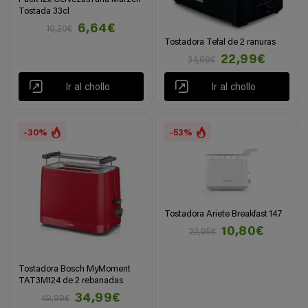
Tostada 33cl
6,64€
10,20€
Tostadora Tefal de 2 ranuras
22,99€
34,99€
Ir al chollo
Ir al chollo
-30%
-53%
Tostadora Ariete Breakfast 147
10,80€
22,95€
Tostadora Bosch MyMoment
TAT3M124 de 2 rebanadas
34,99€
49,99€