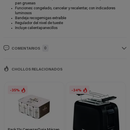
pan gruesas
Funciones: congelado, cancelar y recalentar, con indicadores
luminosos
Bandeja recogemigas extraíble
Regulador del nivel de tueste
Incluye calientapanecillos
0
COMENTARIOS
CHOLLOS RELACIONADOS
-35%
-34%
Pack 12x CervezasTuria Märzen