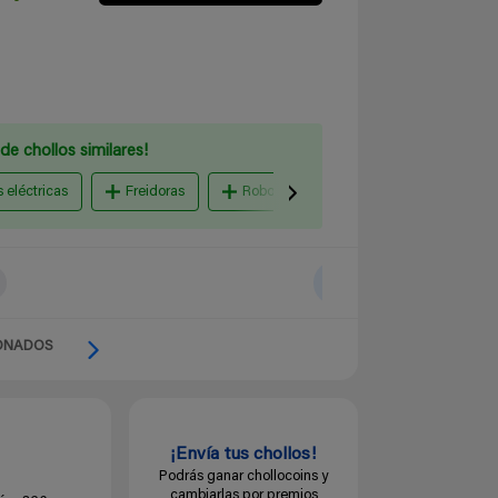
de chollos similares!
s eléctricas
Freidoras
Robots de cocina
Cafeteras
ONADOS
¡Envía tus chollos!
Podrás ganar chollocoins y
cambiarlas por premios