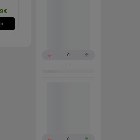
89€
lo
0
0