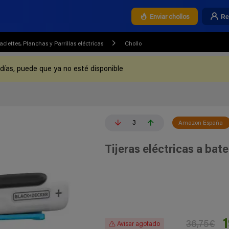
Re
Enviar chollos
aclettes, Planchas y Parrillas eléctricas
Chollo
 días, puede que ya no esté disponible
3
Amazon España
Tijeras eléctricas a ba
36,75€
Avisar agotado