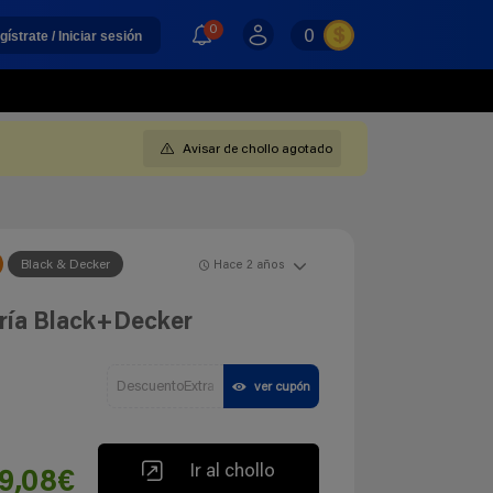
0
0
gístrate / Iniciar sesión
Avisar de chollo agotado
Black & Decker
Hace 2 años
tería Black+Decker
DescuentoExtra
ver cupón
Ir al chollo
19,08€