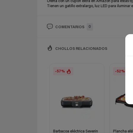
Oferta con un cupón extra en Amazon para estas tij
Tienen un gatillo extralargo, luz LED para iluminar e
0
COMENTARIOS
CHOLLOS RELACIONADOS
-57%
-52%
Barbacoa eléctrica Severin
Plancha elé