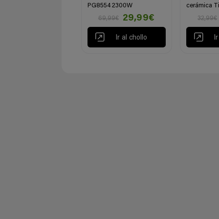
PG8554 2300W
cerámica Ti
29,99€
69,99€
32,99€
Ir al chollo
I