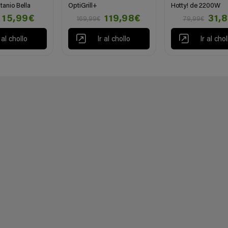
tanio Bella
OptiGrill+
Hotty! de 2200W
15,99€
119,98€
31,
169,99€
79,99€
r al chollo
Ir al chollo
Ir al chol