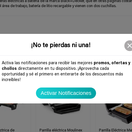
eras eléctricas a batería de la marca Black+Decker, que en otras páginas costar
l área de trabajo, batería de litio recargable y vienen con dos cuchillas.
¡No te pierdas ni una!
Activa las notificaciones para recibir las mejores
promos, ofertas y
chollos
directamente en tu dispositivo. ¡Aprovecha cada
-29%
-60%
oportunidad y sé el primero en enterarte de los descuentos más
increíbles!
Activar Notificaciones
ctrica de
Parrilla eléctrica Moulinex
Parrilla Eléctrica M