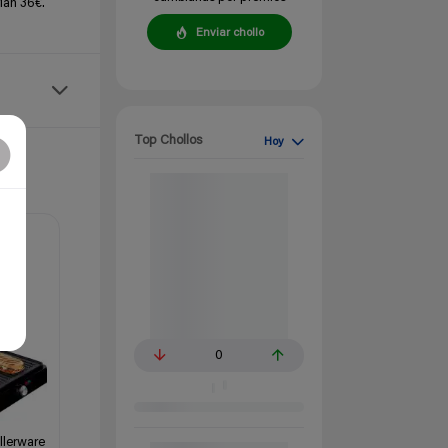
ían 36€.
Enviar chollo
Top Chollos
Hoy
0
ellerware