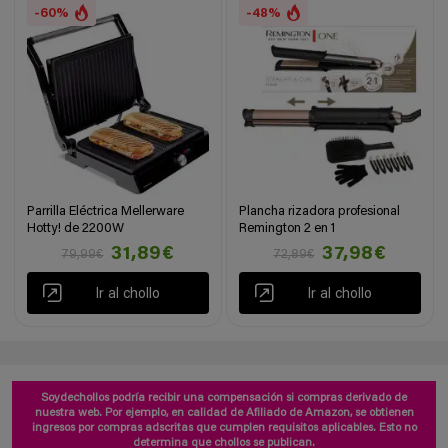
-60%
-48%
Parrilla Eléctrica Mellerware
Plancha rizadora profesional
Hotty! de 2200W
Remington 2 en 1
31,89€
37,98€
79,99€
72,89€
Ir al chollo
Ir al chollo
Soydechollos podría recibir una compensación si compras derivado de
nuestra web. Por ejemplo, en calidad de Afiliado de Amazon, se obtienen
ingresos por compras adscritas que cumplen requisitos aplicables. Esto no
determina que chollos se publican.