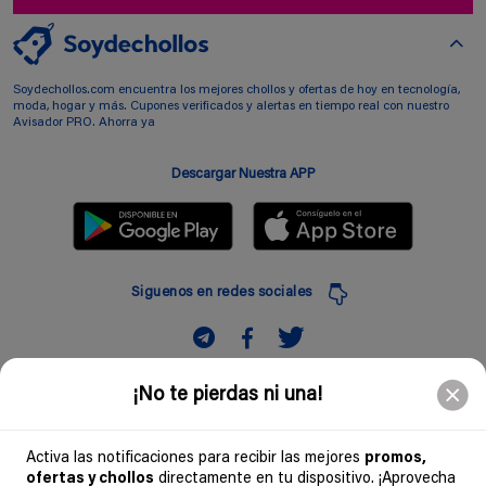
Soydechollos.com encuentra los mejores chollos y ofertas de hoy en tecnología,
moda, hogar y más. Cupones verificados y alertas en tiempo real con nuestro
Avisador PRO. Ahorra ya
Descargar Nuestra APP
Siguenos en redes sociales
Suscribir
¡No te pierdas ni una!
Introduciendo mi correo electronico acepto la politica de privacidad y doy mi
consentimiento a recibir comerciales a traves de mi e-mail
Activa las notificaciones para recibir las mejores
promos,
ofertas y chollos
directamente en tu dispositivo. ¡Aprovecha