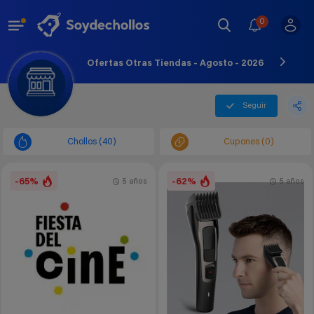
0
Ofertas Otras Tiendas - Agosto - 2026
Seguir
Chollos (40)
Cupones (0)
-65%
-62%
5 años
5 años