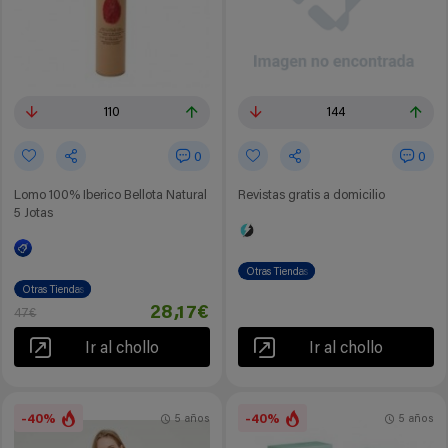
110
144
0
0
Lomo 100% Iberico Bellota Natural
Revistas gratis a domicilio
5 Jotas
Otras Tiendas
Otras Tiendas
28,17€
47€
Ir al chollo
Ir al chollo
-40%
-40%
5 años
5 años