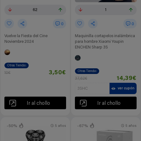
62
1
0
0
Vuelve la Fiesta del Cine
Maquinilla cortapelos inalámbrica
Noviembre 2024
para hombre Xiaomi Youpin
ENCHEN Sharp 3S
Otras Tiendas
Otras Tiendas
3,50€
10€
14,39€
37,62€
3SHC
ver cupón
Ir al chollo
Ir al chollo
-50%
-67%
5 años
5 años