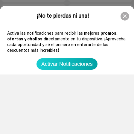
-70%
-100%
6 años
6 años
¡No te pierdas ni una!
Activa las notificaciones para recibir las mejores
promos,
ofertas y chollos
directamente en tu dispositivo. ¡Aprovecha
cada oportunidad y sé el primero en enterarte de los
descuentos más increíbles!
EXPIRADO
Activar Notificaciones
214
0
Periódico EL PAÍS y la revista
2
ICON gratis este sábado
0
Otras Tiendas
Botines de microfibra Pimkie
0€
2€