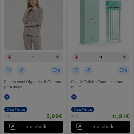
6
51
0
0
Pijama coral Olga gris de Tramas
Eau de Toilette Tous L'eau para
para mujer
mujer
Otras Tiendas
Otras Tiendas
5,99€
11,97€
10€
20€
Ir al chollo
Ir al chollo