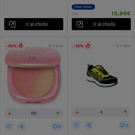
Otras Tiendas
15,99€
29€
Ir al chollo
Ir al chollo
-60%
-50%
5 años
5 años
4
100
0
0