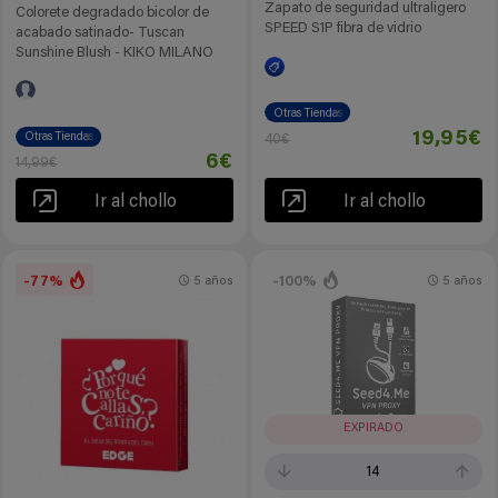
Zapato de seguridad ultraligero
Colorete degradado bicolor de
SPEED S1P fibra de vidrio
acabado satinado- Tuscan
Sunshine Blush - KIKO MILANO
Otras Tiendas
19,95€
Otras Tiendas
40€
6€
14,99€
Ir al chollo
Ir al chollo
-77%
-100%
5 años
5 años
EXPIRADO
14