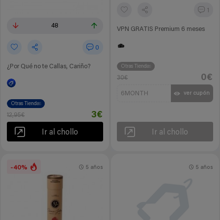
1
48
VPN GRATIS Premium 6 meses
0
¿Por Qué no te Callas, Cariño?
Otras Tiendas
0€
30€
6MONTH
ver cupón
Otras Tiendas
3€
12,95€
Ir al chollo
Ir al chollo
-40%
5 años
5 años