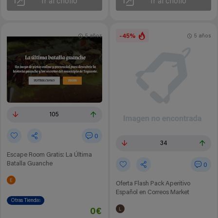
Ir al chollo
Ir al chollo
-45%
5 años
5 años
105
0
34
Escape Room Gratis: La Última
Batalla Guanche
0
Oferta Flash Pack Aperitivo
Español en Correos Market
Otras Tiendas
0€