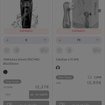
EXPIRADO
EXPIRADO
0
73
0
0
Afeitadora Xiaomi ENCHEN
Satisfyer a 12.95€
BlackStone
2,89€
Otras Tiendas
Otras Tiendas
12,95€
39€
12,37€
24,88€
XBS
ver cupón