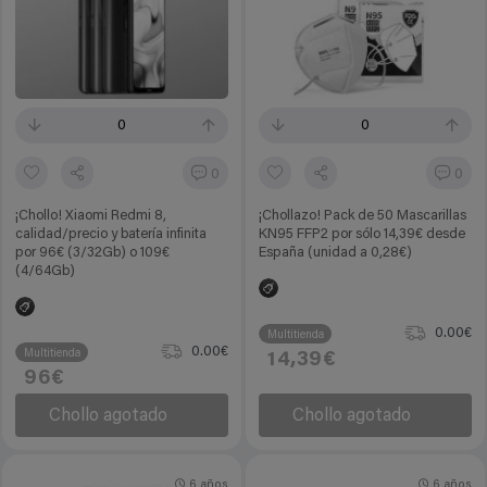
0
0
0
0
¡Chollo! Xiaomi Redmi 8,
¡Chollazo! Pack de 50 Mascarillas
calidad/precio y batería infinita
KN95 FFP2 por sólo 14,39€ desde
por 96€ (3/32Gb) o 109€
España (unidad a 0,28€)
(4/64Gb)
0.00€
Multitienda
0.00€
Multitienda
14,39€
96€
Chollo agotado
Chollo agotado
6 años
6 años