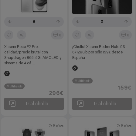
8
0
0
0
Xiaomi Poco F2 Pro,
¡Chollo! Xiaomi Redmi Note 9S
calidad/precio brutal con
6/128Gb por sólo 159€ desde
Snapdragon 865, 5G, AMOLED y
España
sistema de 4 cá ...
Multitienda
Multitienda
159€
296€
Ir al chollo
Ir al chollo
6 años
6 años