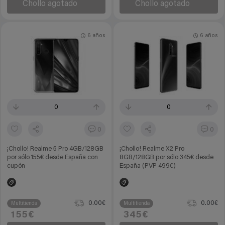
Chollo agotado
Chollo agotado
6 años
6 años
0
0
0
0
¡Chollo! Realme 5 Pro 4GB/128GB
¡Chollo! Realme X2 Pro
por sólo 155€ desde España con
8GB/128GB por sólo 345€ desde
cupón
España (PVP 499€)
0.00€
0.00€
Multitienda
Multitienda
155€
345€