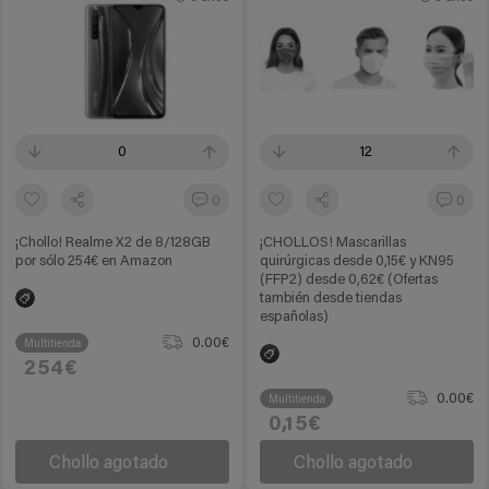
0
12
0
0
¡Chollo! Realme X2 de 8/128GB
¡CHOLLOS! Mascarillas
por sólo 254€ en Amazon
quirúrgicas desde 0,15€ y KN95
(FFP2) desde 0,62€ (Ofertas
también desde tiendas
españolas)
0.00€
Multitienda
254€
0.00€
Multitienda
0,15€
Chollo agotado
Chollo agotado