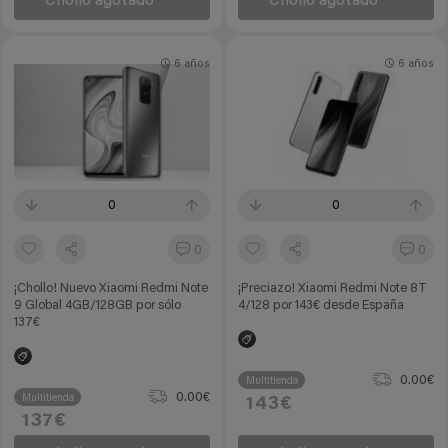
Chollo agotado
Chollo agotado
6 años
6 años
0
0
0
0
¡Chollo! Nuevo Xiaomi Redmi Note
¡Preciazo! Xiaomi Redmi Note 8T
9 Global 4GB/128GB por sólo
4/128 por 143€ desde España
137€
0.00€
Multitienda
0.00€
Multitienda
143€
137€