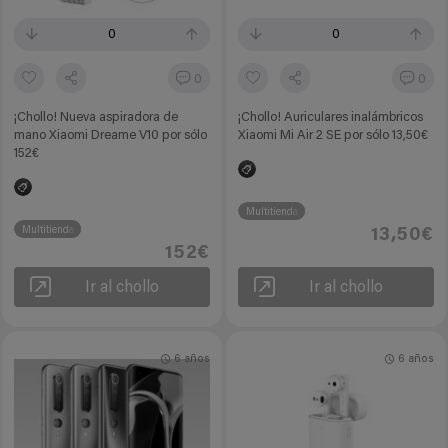
0
0
0
0
¡Chollo! Nueva aspiradora de
¡Chollo! Auriculares inalámbricos
mano Xiaomi Dreame V10 por sólo
Xiaomi Mi Air 2 SE por sólo 13,50€
152€
Multitienda
Multitienda
13,50€
152€
Ir al chollo
Ir al chollo
6 años
6 años