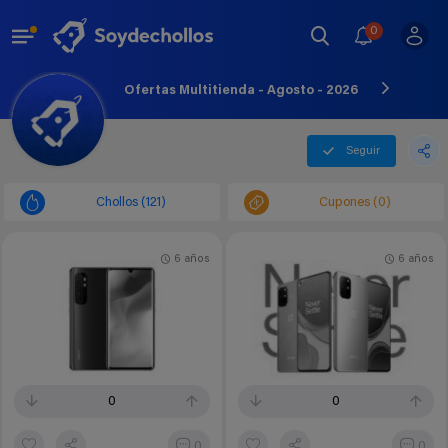
0
Ofertas Multitienda - Agosto - 2026
Seguir
Chollos (121)
Cupones (0)
6 años
6 años
0
0
0
0