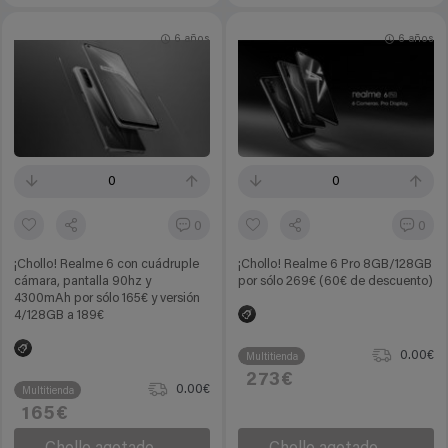
6 años
6 años
0
0
0
0
¡Chollo! Realme 6 con cuádruple
¡Chollo! Realme 6 Pro 8GB/128GB
cámara, pantalla 90hz y
por sólo 269€ (60€ de descuento)
4300mAh por sólo 165€ y versión
4/128GB a 189€
0.00€
Multitienda
273€
0.00€
Multitienda
165€