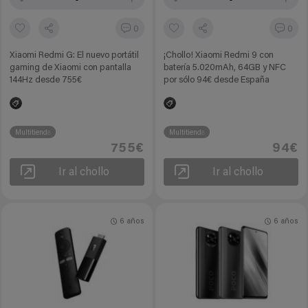
0
0
Xiaomi Redmi G: El nuevo portátil
¡Chollo! Xiaomi Redmi 9 con
gaming de Xiaomi con pantalla
batería 5.020mAh, 64GB y NFC
144Hz desde 755€
por sólo 94€ desde España
Multitienda
Multitienda
755€
94€
Ir al chollo
Ir al chollo
6 años
6 años