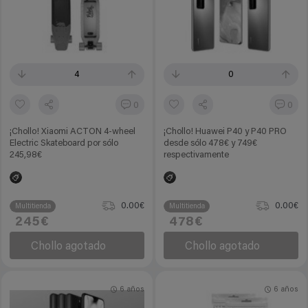
4
0
0
0
¡Chollo! Xiaomi ACTON 4-wheel
¡Chollo! Huawei P40 y P40 PRO
Electric Skateboard por sólo
desde sólo 478€ y 749€
245,98€
respectivamente
0.00€
0.00€
Multitienda
Multitienda
245€
478€
Chollo agotado
Chollo agotado
6 años
6 años