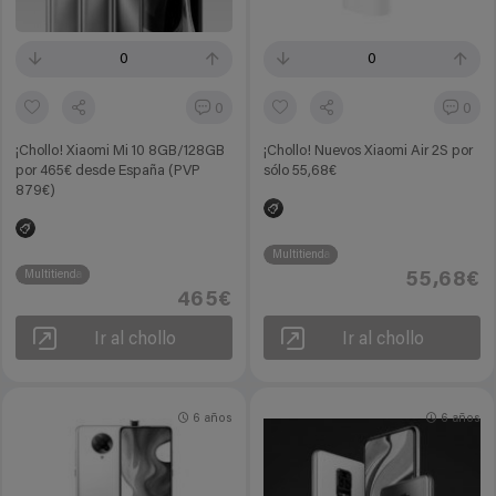
0
0
0
0
¡Chollo! Xiaomi Mi 10 8GB/128GB
¡Chollo! Nuevos Xiaomi Air 2S por
por 465€ desde España (PVP
sólo 55,68€
879€)
Multitienda
Multitienda
55,68€
465€
Ir al chollo
Ir al chollo
6 años
6 años