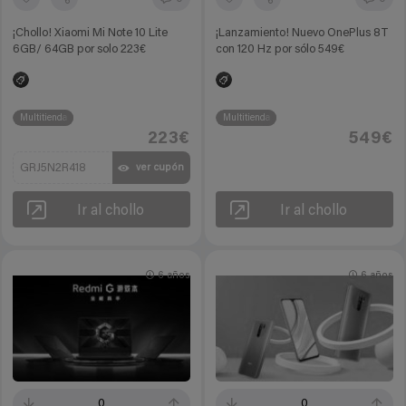
¡Chollo! Xiaomi Mi Note 10 Lite
¡Lanzamiento! Nuevo OnePlus 8T
6GB/ 64GB por solo 223€
con 120 Hz por sólo 549€
Multitienda
Multitienda
223€
549€
GRJ5N2R418
ver cupón
Ir al chollo
Ir al chollo
6 años
6 años
0
0