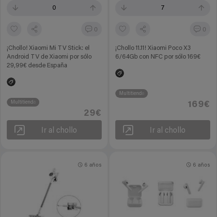
0
7
0
0
¡Chollo! Xiaomi Mi TV Stick: el
¡Chollo 11.11! Xiaomi Poco X3
Android TV de Xiaomi por sólo
6/64Gb con NFC por sólo 169€
29,99€ desde España
Multitienda
Multitienda
169€
29€
Ir al chollo
Ir al chollo
6 años
6 años