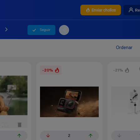
Re
Enviar chollos
Seguir
Ordenar
-20%
-21%
2