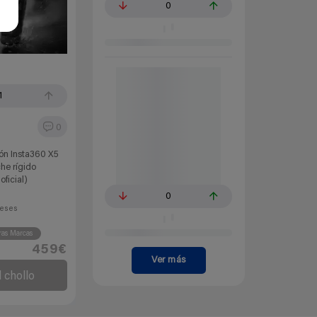
0
1
0
ón Insta360 X5
he rígido
ficial)
0
eses
ras Marcas
459€
Ver más
l chollo