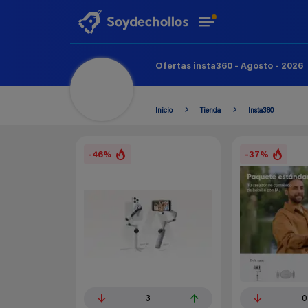
Ofertas insta360 - Agosto - 2026
Inicio
Tienda
Insta360
-46%
-37%
3
0