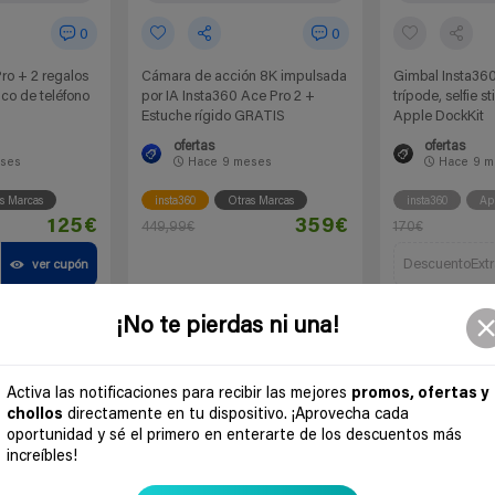
0
0
ro + 2 regalos
Cámara de acción 8K impulsada
Gimbal Insta360
co de teléfono
por IA Insta360 Ace Pro 2 +
trípode, selfie s
Estuche rígido GRATIS
Apple DockKit
ofertas
ofertas
ses
Hace
9 meses
Hace
9 m
s Marcas
insta360
Otras Marcas
insta360
Ap
125€
359€
449,99€
170€
DescuentoExtr
ver cupón
 chollo
Ir al chollo
Ir a
¡No te pierdas ni una!
Activa las notificaciones para recibir las mejores
promos, ofertas y
Black Friday
-52%
-22%
chollos
directamente en tu dispositivo. ¡Aprovecha cada
oportunidad y sé el primero en enterarte de los descuentos más
increíbles!