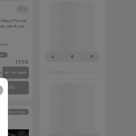
0
 Flow 2 Pro con
tick, con IA con
eses
ple
0
135€
a
ver cupón
l chollo
Black Friday