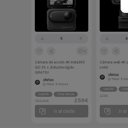
5
4
0
Cámara de acción 4K Insta360
Cámara web 4K c
GO 3S + ¡Estuche rígido
Link2
GRATIS!
ofertas
Hace
9 me
ofertas
Hace
9 meses
insta360
Otra
insta360
Otras Marcas
229€
259€
399,99€
Ir al chollo
Ir al