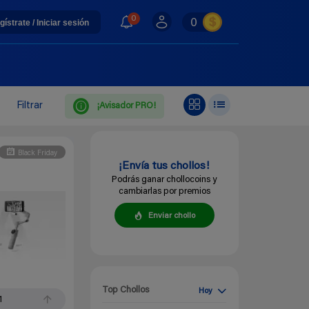
0
0
gístrate / Iniciar sesión
Filtrar
¡Avisador PRO!
Black Friday
¡Envía tus chollos!
Podrás ganar chollocoins y
cambiarlas por premios
Enviar chollo
Top Chollos
Hoy
1