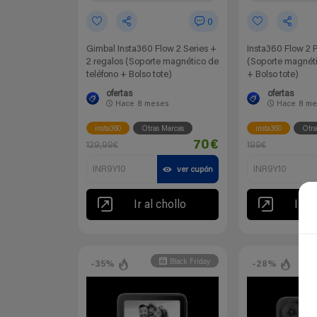
0
Gimbal Insta360 Flow 2 Series +
Insta360 Flow 2 P
2 regalos (Soporte magnético de
(Soporte magnéti
teléfono + Bolso tote)
+ Bolso tote)
ofertas
ofertas
Hace
8 meses
Hace
8 me
insta360
Otras Marcas
insta360
Otra
70€
129,99€
199€
INR9Y10
INR9Y10
ver cupón
Ir al chollo
Ir al
Black Friday
-35%
-28%