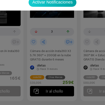
Activar Notificaciones
3
0
0
on IA Insta360
Cámara de acción Insta360 X3
Cámara de acci
5.7K 360° + 200GB en la nube
360° 8K + Estuc
GRATIS durante 6 meses
GRATIS (tienda o
ses
ofertas
ofertas
Hace
9 meses
Hace
9 m
s Marcas
insta360
Otras Marcas
insta360
Ot
165€
259€
539,99€
589,99€
 chollo
Ir al chollo
Ir a