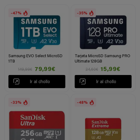
-47%
-35%
Samsung EVO Select MicroSD
Tarjeta MicroSD Samsung PRO
1TB
Ultimate 128GB
79,99€
15,99€
149,99€
24,60€
Ir al chollo
Ir al chollo
-33%
-48%