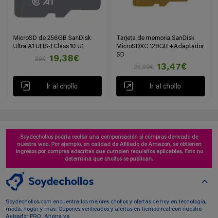
MicroSD de 256GB SanDisk
Tarjeta de memoria SanDisk
Ultra A1 UHS-I Class 10 U1
MicroSDXC 128GB +Adaptador
SD
19,38€
29€
13,47€
25,99€
Ir al chollo
Ir al chollo
Soydechollos podría recibir una compensación si compras derivado de
nuestra web. Por ejemplo, en calidad de Afiliado de Amazon, se obtienen
ingresos por compras adscritas que cumplen requisitos aplicables. Esto no
determina que chollos se publican.
Soydechollos.com encuentra los mejores chollos y ofertas de hoy en tecnología,
moda, hogar y más. Cupones verificados y alertas en tiempo real con nuestro
Avisador PRO. Ahorra ya