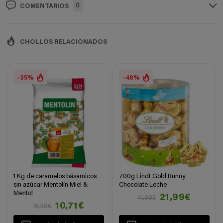
0
COMENTARIOS
CHOLLOS RELACIONADOS
-35%
-48%
1 Kg de caramelos básamicos
700g Lindt Gold Bunny
sin azúcar Mentolín Miel &
Chocolate Leche
Mentol
21,99€
41,99€
10,71€
16,50€