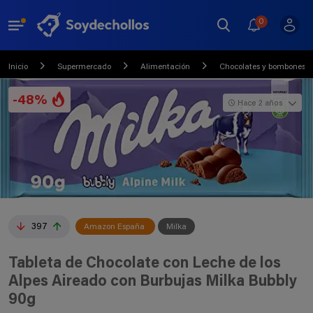
0
Inicio
Supermercado
Alimentación
Chocolates y bombones
-48%
Hace 2 años
397
Amazon España
Milka
Tableta de Chocolate con Leche de los
Alpes Aireado con Burbujas Milka Bubbly
90g