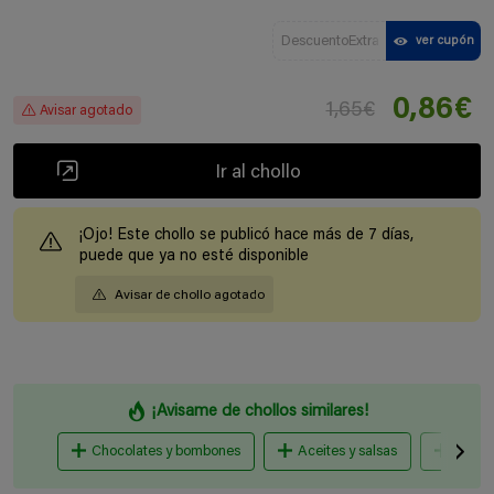
DescuentoExtra
ver cupón
0,86€
1,65€
Avisar agotado
Ir al chollo
¡Ojo! Este chollo se publicó hace más de 7 días,
puede que ya no esté disponible
Avisar de chollo agotado
¡Avisame de chollos similares!
Chocolates y bombones
Aceites y salsas
Carame