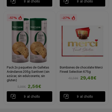
Ir al chollo
Ir al chollo
-57%
-27%
Pack 2x paquetes de Galletas
Bombones de chocolate Merci
Arándanos 205g Santiveri (sin
Finest Selection 675g
azúcar, sin edulcorante, sin
29,48€
40,58€
gluten)
2,56€
5,98€
Ir al chollo
Ir al chollo