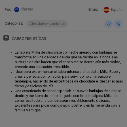
ofertas
Por:
Envio:
España
Categorías:
Chocolates y bombones
CARACTERISTÍCAS
La tableta Milka de chocolate con leche aireado con burbujas se
transforma en una delicada delicia que se derrite en la boca. Las
burbujas de aire hacen que el chocolate se derrita aún más rápido,
creando una sensación irresistible.
Ideal para experimentar el sabor intenso a chocolate, Milka Bubbly
crea la perfecta combinación para servir como un irresistible
tentempié, haciendo de estos trozos de chocolate el descanso más
tierno y delicioso del día.
Una experiencia de sabor especial: las suaves burbujas de aire por
dentro y por fuera de la tableta junto con la leche alpina Milka da
como resultado una combinación irresistiblemente deliciosa.
Excelentes para picar como snack, postre, o en la merienda con la
familia y amigos.