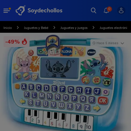
0
Inicio
Juguetes y Bebé
Juguetes y juegos
Juguetes electrónico
-49%
Hace 5 meses