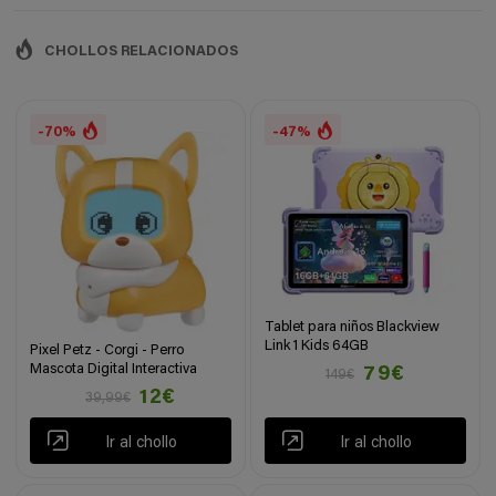
CHOLLOS RELACIONADOS
-70%
-47%
Tablet para niños Blackview
Link 1 Kids 64GB
Pixel Petz - Corgi - Perro
Mascota Digital Interactiva
79€
149€
12€
39,99€
Ir al chollo
Ir al chollo