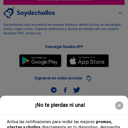
Soydechollos.com encuentra los mejores chollos y ofertas de hoy en tecnología,
moda, hogar y más. Cupones verificados y alertas en tiempo real con nuestro
Avisador PRO. Ahorra ya
Descargar Nuestra APP
Siguenos en redes sociales
Suscribir
¡No te pierdas ni una!
Introduciendo mi correo electronico acepto la politica de privacidad y doy mi
consentimiento a recibir comerciales a traves de mi e-mail
Activa las notificaciones para recibir las mejores
promos,
ofertas y chollos
directamente en tu dispositivo. ¡Aprovecha