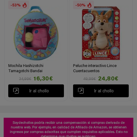
-53%
-50%
Mochila Hashizotchi
Peluche interactivo Lince
Tamagotchi Bandai
Cuentacuentos
16,30€
24,80€
34,99€
49,99€
Ir al chollo
Ir al chollo
Soydechollos podría recibir una compensación si compras derivado de
nuestra web. Por ejemplo, en calidad de Afiliado de Amazon, se obtienen
ingresos por compras adscritas que cumplen requisitos aplicables. Esto no
determina que chollos se publican.