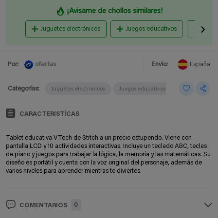
¡Avisame de chollos similares!
Juguetes electrónicos
Juegos educativos
Muñe
ofertas
Por:
Envio:
España
Categorías:
Juguetes electrónicos
Juegos educativos
CARACTERISTÍCAS
Tablet educativa VTech de Stitch a un precio estupendo. Viene con
pantalla LCD y 10 actividades interactivas. Incluye un teclado ABC, teclas
de piano y juegos para trabajar la lógica, la memoria y las matemáticas. Su
diseño es portátil y cuenta con la voz original del personaje, además de
varios niveles para aprender mientras te diviertes.
0
COMENTARIOS