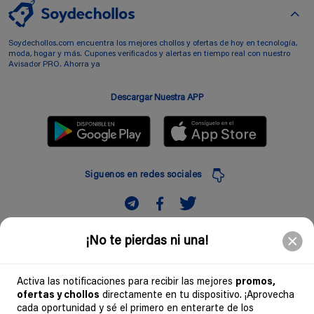
Soydechollos.com encuentra los mejores chollos y ofertas de hoy en tecnología,
moda, hogar y más. Cupones verificados y alertas en tiempo real con nuestro
Avisador PRO. Ahorra ya
Descargar Nuestra APP
Siguenos en redes sociales
Suscribir
¡No te pierdas ni una!
Introduciendo mi correo electronico acepto la politica de privacidad y doy mi
consentimiento a recibir comerciales a traves de mi e-mail
Activa las notificaciones para recibir las mejores
promos,
ofertas y chollos
directamente en tu dispositivo. ¡Aprovecha
Comunidad
cada oportunidad y sé el primero en enterarte de los