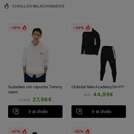
CHOLLOS RELACIONADOS
-49%
-44%
Sudadera con capucha Tommy
Chándal Nike Academy Dri-FIT
Jeans
44,99€
80€
27,96€
54,95€
Ir al chollo
Ir al chollo
-47%
-52%