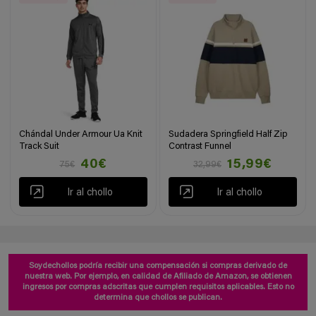
Chándal Under Armour Ua Knit
Sudadera Springfield Half Zip
Track Suit
Contrast Funnel
40€
15,99€
75€
32,99€
Ir al chollo
Ir al chollo
Soydechollos podría recibir una compensación si compras derivado de
nuestra web. Por ejemplo, en calidad de Afiliado de Amazon, se obtienen
ingresos por compras adscritas que cumplen requisitos aplicables. Esto no
determina que chollos se publican.