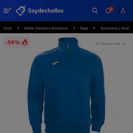
0
Inicio
Moda, Calzado y Accesorios
Ropa
Sudaderas y chánda
-56%
Hace un año