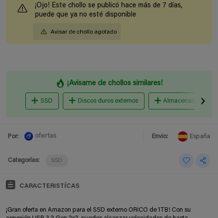
¡Ojo! Este chollo se publicó hace más de 7 días,
puede que ya no esté disponible
Avisar de chollo agotado
¡Avisame de chollos similares!
SSD
Discos duros externos
Almacenamiento en
ofertas
Por:
Envio:
España
Categorías:
SSD
CARACTERISTÍCAS
¡Gran oferta en Amazon para el SSD externo ORICO de 1TB! Con su