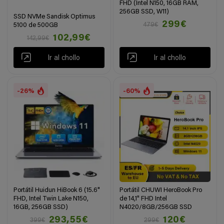
FHD (Intel N150, 16GB RAM,
256GB SSD, W11)
SSD NVMe Sandisk Optimus
299€
479€
5100 de 500GB
102,99€
142,99€
Ir al chollo
Ir al chollo
-26%
-60%
Portátil Huidun HiBook 6 (15.6"
Portátil CHUWI HeroBook Pro
FHD, Intel Twin Lake N150,
de 14,1" FHD Intel
16GB, 256GB SSD)
N4020/8GB/256GB SSD
293,55€
120€
399€
299€