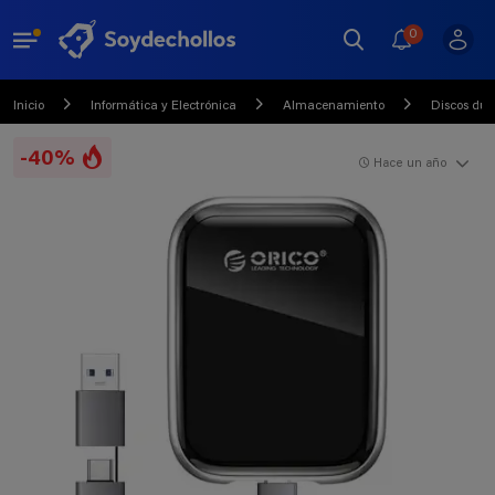
0
Inicio
Informática y Electrónica
Almacenamiento
Discos dur
-40%
Hace un año