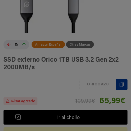
15
Amazon España
Otras Marcas
SSD externo Orico 1TB USB 3.2 Gen 2x2
2000MB/s
ORICOA20
65,99€
109,99€
Avisar agotado
Ir al chollo