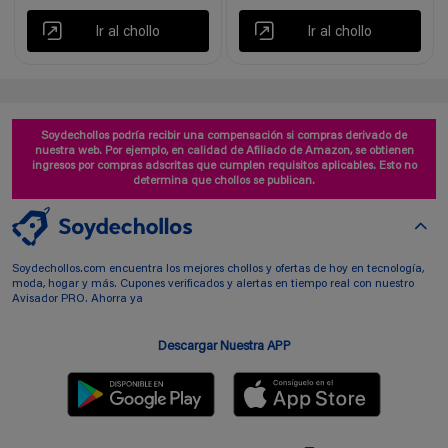
Ir al chollo
Ir al chollo
Soydechollos podría recibir una compensación si compras derivado de
nuestra web. Por ejemplo, en calidad de Afiliado de Amazon, se obtienen
ingresos por compras adscritas que cumplen requisitos aplicables. Esto no
determina que chollos se publican.
Soydechollos.com encuentra los mejores chollos y ofertas de hoy en tecnología,
moda, hogar y más. Cupones verificados y alertas en tiempo real con nuestro
Avisador PRO. Ahorra ya
Descargar Nuestra APP