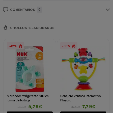
0
COMENTARIOS
CHOLLOS RELACIONADOS
-42%
-50%
Mordedor refrigerante Nuk en
Sonajero Ventosa interactivo
forma de tortuga
Playgro
5,79€
7,79€
9,99€
15,59€