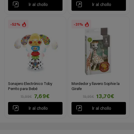
Ir al chollo
Ir al chollo
-52%
-31%
Sonajero Electrónico Toby
Mordedor y llavero Sophie la
Perrito para Bebé
Girafe
7,69€
13,70€
15,99€
19,95€
Ir al chollo
Ir al chollo