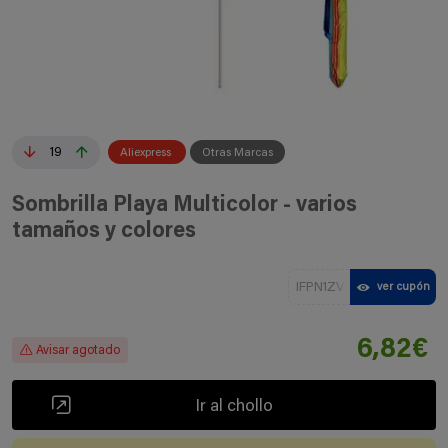
19
Aliexpress
Otras Marcas
Sombrilla Playa Multicolor - varios
tamaños y colores
IFPN1ZV
ver cupón
6,82€
Avisar agotado
Ir al chollo