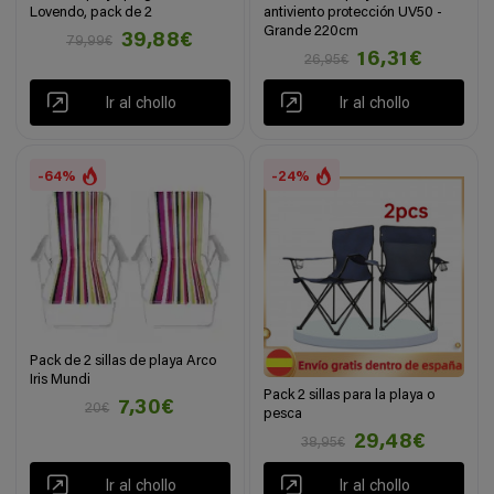
Lovendo, pack de 2
antiviento protección UV50 -
Grande 220cm
39,88€
79,99€
16,31€
26,95€
Ir al chollo
Ir al chollo
-64%
-24%
Pack de 2 sillas de playa Arco
Iris Mundi
Pack 2 sillas para la playa o
7,30€
20€
pesca
29,48€
38,95€
Ir al chollo
Ir al chollo