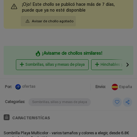
¡Ojo! Este chollo se publicó hace más de 7 días,
puede que ya no esté disponible
Avisar de chollo agotado
¡Avisame de chollos similares!
Sombrillas, sillas y mesas de playa
Hinchables y Colcho
ofertas
Por:
Envio:
España
Categorías:
Sombrillas, sillas y mesas de playa
CARACTERISTÍCAS
Sombrilla Playa Multicolor - varios tamaños y colores a elegir, desde 6.8€