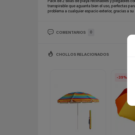
Pack de 2 sillas de playa reclinables y plegables c
transpirable que aguanta bien el uso, perfectas para 
problema a cualquier espacio exterior, gracias a su
0
COMENTARIOS
CHOLLOS RELACIONADOS
-39%