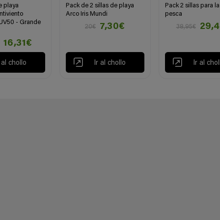
e playa
Pack de 2 sillas de playa
Pack 2 sillas para l
ntiviento
Arco Iris Mundi
pesca
 UV50 - Grande
7,30€
29,
20€
38,95€
16,31€
r al chollo
Ir al chollo
Ir al chol