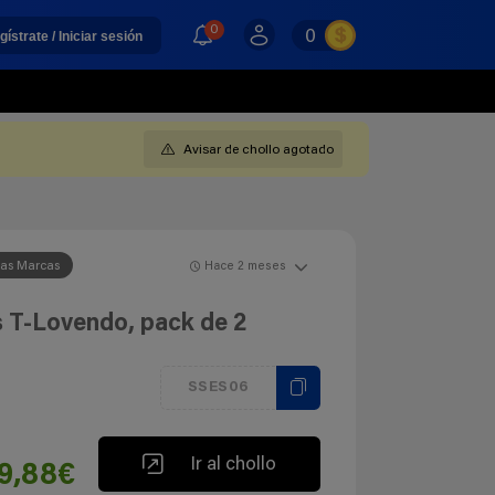
0
0
gístrate / Iniciar sesión
Avisar de chollo agotado
ras Marcas
Hace 2 meses
s T-Lovendo, pack de 2
SSES06
Ir al chollo
9,88€