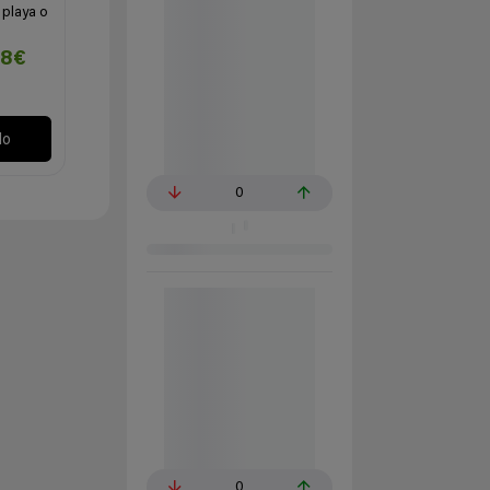
a playa o
48€
lo
0
0