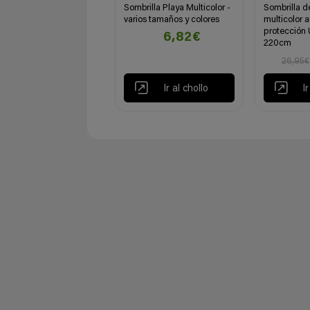
Sombrilla Playa Multicolor -
Sombrilla d
varios tamaños y colores
multicolor a
protección
6,82€
220cm
26,95€
Ir al chollo
I