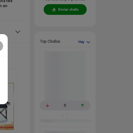
una tela
n sin
Enviar chollo
Top Chollos
Hoy
0