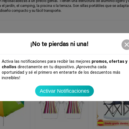
on reposacabezas a un precio genial. Tienen una estructura de aluminio ligero y 
el jardín, el camping, la piscina o la terraza. Son sillas portátiles que se adapta
 diseño compacto y su fácil transporte.
¡No te pierdas ni una!
Activa las notificaciones para recibir las mejores
promos, ofertas y
chollos
directamente en tu dispositivo. ¡Aprovecha cada
oportunidad y sé el primero en enterarte de los descuentos más
-64%
-24%
increíbles!
Activar Notificaciones