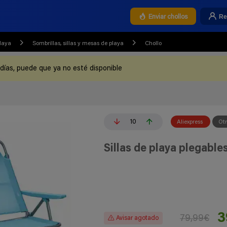
Re
Enviar chollos
Playa
Sombrillas, sillas y mesas de playa
Chollo
 días, puede que ya no esté disponible
10
Aliexpress
Ot
Sillas de playa plegable
3
79,99€
Avisar agotado