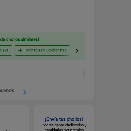
de chollos similares!
 playa
Hinchables y Colchonetas
Natación y buceo
Vel
ONADOS
¡Envía tus chollos!
Podrás ganar chollocoins y
cambiarlas por premios