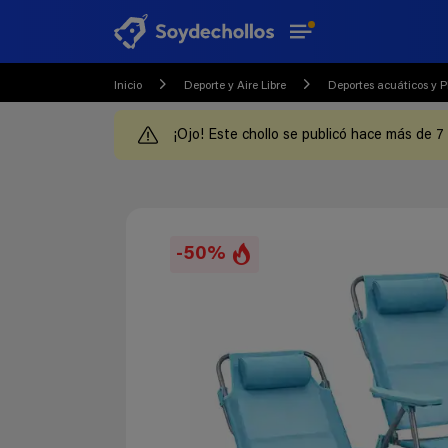
Inicio
Deporte y Aire Libre
Deportes acuáticos y 
¡Ojo! Este chollo se publicó hace más de 7
-50%