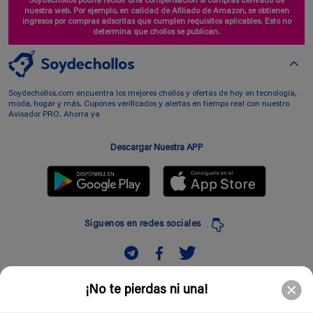
Soydechollos podría recibir una compensación si compras derivado de
nuestra web. Por ejemplo, en calidad de Afiliado de Amazon, se obtienen
ingresos por compras adscritas que cumplen requisitos aplicables. Esto no
determina que chollos se publican.
Soydechollos.com encuentra los mejores chollos y ofertas de hoy en tecnología,
moda, hogar y más. Cupones verificados y alertas en tiempo real con nuestro
Avisador PRO. Ahorra ya
Descargar Nuestra APP
Siguenos en redes sociales
Suscribir
¡No te pierdas ni una!
Introduciendo mi correo electronico acepto la politica de privacidad y doy mi