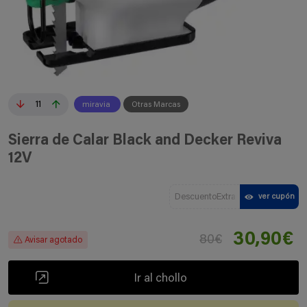
11
miravia
Otras Marcas
Sierra de Calar Black and Decker Reviva
12V
DescuentoExtra
ver cupón
30,90€
80€
Avisar agotado
Ir al chollo