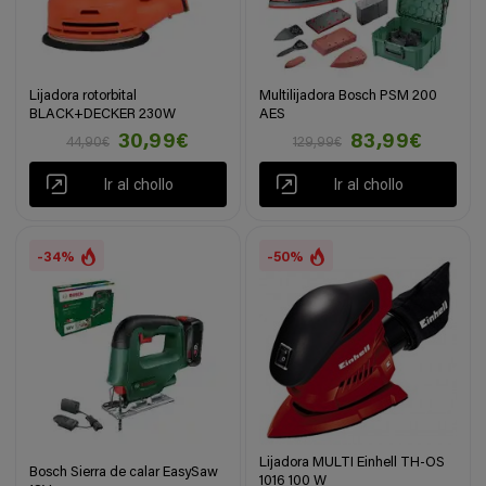
Lijadora rotorbital
Multilijadora Bosch PSM 200
BLACK+DECKER 230W
AES
30,99€
83,99€
44,90€
129,99€
Ir al chollo
Ir al chollo
-34%
-50%
Lijadora MULTI Einhell TH-OS
Bosch Sierra de calar EasySaw
1016 100 W