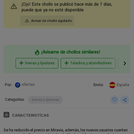
¡Ojo! Este chollo se publicó hace más de 7 días,
puede que ya no esté disponible
Avisar de chollo agotado
¡Avisame de chollos similares!
Sierras y lijadoras
Taladros y atornilladores
Herr
ofertas
Por:
Envio:
España
Categorías:
Sierras y lijadoras
CARACTERISTÍCAS
Se ha reducido el precio en Miravia, además, los nuevos usuarios cuentan