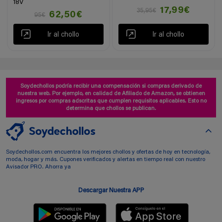
18V
17,99€
35,95€
62,50€
95€
Ir al chollo
Ir al chollo
Soydechollos podría recibir una compensación si compras derivado de
nuestra web. Por ejemplo, en calidad de Afiliado de Amazon, se obtienen
ingresos por compras adscritas que cumplen requisitos aplicables. Esto no
determina que chollos se publican.
Soydechollos.com encuentra los mejores chollos y ofertas de hoy en tecnología,
moda, hogar y más. Cupones verificados y alertas en tiempo real con nuestro
Avisador PRO. Ahorra ya
Descargar Nuestra APP