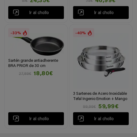
24,35€
46,99€
51€
75€
Ir al chollo
Ir al chollo
-33%
-40%
Sartén grande antiadherente
BRA PRIOR de 30 cm
18,80€
27,89€
3 Sartenes de Acero Inoxidable
Tefal Ingenio Emotion + Mango
59,99€
99,99€
Ir al chollo
Ir al chollo