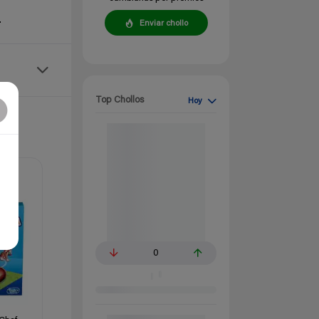
.
Enviar chollo
Top Chollos
Hoy
0