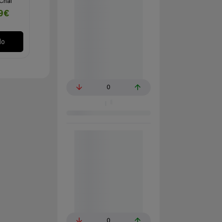
 Chaf
9€
lo
0
0