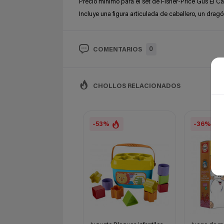
Precio mínimo para el set de Fisher-Price Gus El Ca
Incluye una figura articulada de caballero, un dragó
0
COMENTARIOS
CHOLLOS RELACIONADOS
-53%
-36%