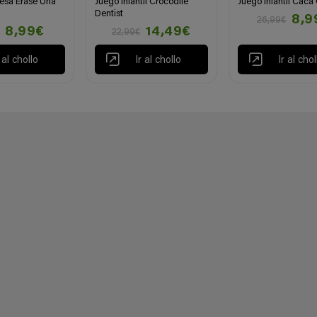
esa Érase Una
Juego infantil Crocodile
Juego Infantil Caca
Dentist
8,9
26,99€
8,99€
14,49€
22,99€
r al chollo
Ir al chollo
Ir al chol