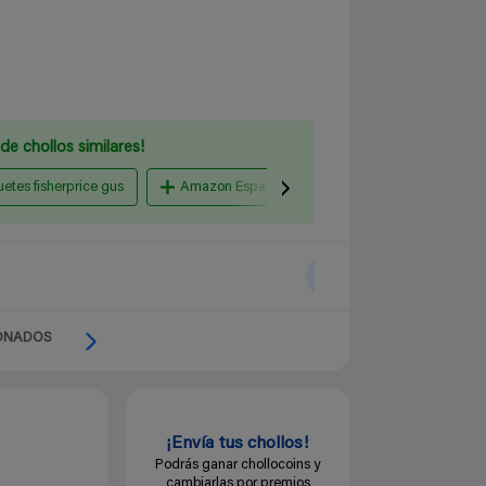
de chollos similares!
uetes fisherprice gus
Amazon España
Fisher-Price
ONADOS
¡Envía tus chollos!
Podrás ganar chollocoins y
cambiarlas por premios