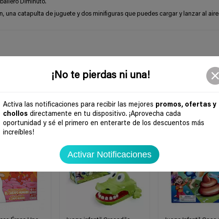
ballero Diminuto.
n, una catapulta de juguete y dos minifiguras que puedes cargar y lanzar al aire
¡No te pierdas ni una!
Activa las notificaciones para recibir las mejores
promos, ofertas y
chollos
directamente en tu dispositivo. ¡Aprovecha cada
-37%
-67%
oportunidad y sé el primero en enterarte de los descuentos más
increíbles!
Activar Notificaciones