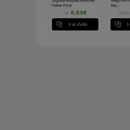
Juguete Bloques infantiles
Juego de m
Fisher-Price
Vez...
6,99€
15€
13,99€
Ir al chollo
I