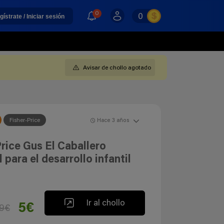
0
0
gístrate / Iniciar sesión
Avisar de chollo agotado
Fisher-Price
Hace 3 años
rice Gus El Caballero
 para el desarrollo infantil
Ir al chollo
5€
99€