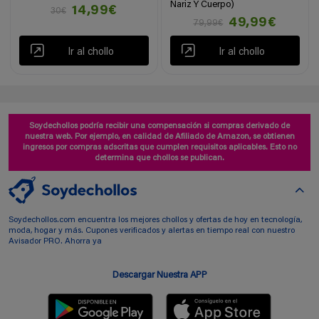
Nariz Y Cuerpo)
14,99€
30€
49,99€
79,99€
Ir al chollo
Ir al chollo
Soydechollos podría recibir una compensación si compras derivado de
nuestra web. Por ejemplo, en calidad de Afiliado de Amazon, se obtienen
ingresos por compras adscritas que cumplen requisitos aplicables. Esto no
determina que chollos se publican.
Soydechollos.com encuentra los mejores chollos y ofertas de hoy en tecnología,
moda, hogar y más. Cupones verificados y alertas en tiempo real con nuestro
Avisador PRO. Ahorra ya
Descargar Nuestra APP