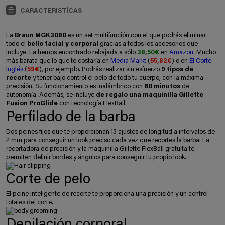
CARACTERISTÍCAS
La
Braun MGK3080
es un set multifunción con el que podrás eliminar
todo el
bello facial y corporal
gracias a todos los accesorios que
incluye. La hemos encontrado rebajada a sólo
38,50€
en
Amazon
. Mucho
más barata que lo que te costaría en
Media Markt
(
55,82€
) o en
El Corte
Inglés
(
59€
), por ejemplo. Podrás realizar sin esfuerzo
9 tipos de
recorte
y tener bajo control el pelo de todo tu cuerpo, con la máxima
precisión. Su funcionamiento es inalámbrico con
60 minutos
de
autonomía. Además, se incluye
de regalo una maquinilla Gillette
Fusion ProGlide
con tecnología FlexBall.
Perfilado de la barba
Dos peines fijos que te proporcionan 13 ajustes de longitud a intervalos de
2 mm para conseguir un look preciso cada vez que recortes la barba. La
recortadora de precisión y la maquinilla Gillette FlexBall gratuita te
permiten definir bordes y ángulos para conseguir tu propio look.
Corte de pelo
El peine inteligente de recorte te proporciona una precisión y un control
totales del corte.