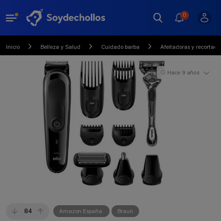
0
Inicio
Belleza y Salud
Cuidado barba
Afeitadoras y recortado
Hace 9 años
84
Amazon España
Braun