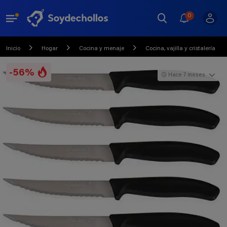
0
Inicio
Hogar
Cocina y menaje
Cocina, vajilla y cristalería
-56%
Hace 7 meses