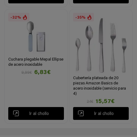
-32%
-35%
Cuchara plegable Mepal Ellipse
de acero inoxidable
6,83€
9,99€
Cubertería plateada de 20
piezas Amazon Basics de
acero inoxidable (servicio para
4)
15,57€
24€
Ir al chollo
Ir al chollo