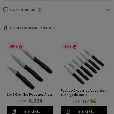
0
COMENTARIOS
CHOLLOS RELACIONADOS
-65%
-43%
Pack de 6 cuchillos Arcos Nova
Set 3 Cuchillos Peladores Arcos
con hoja de acero
6,90€
11,19€
19,93€
19,54€
Ir al chollo
Ir al chollo