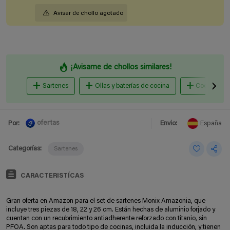
Avisar de chollo agotado
¡Avisame de chollos similares!
Sartenes
Ollas y baterías de cocina
Cocina al v
ofertas
Por:
Envio:
España
Categorías:
Sartenes
CARACTERISTÍCAS
Gran oferta en Amazon para el set de sartenes Monix Amazonia, que
incluye tres piezas de 18, 22 y 26 cm. Están hechas de aluminio forjado y
cuentan con un recubrimiento antiadherente reforzado con titanio, sin
PFOA. Son aptas para todo tipo de cocinas, incluida la inducción, y tienen