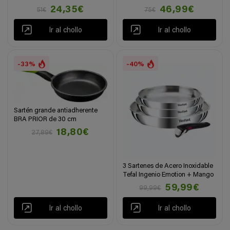
24,35€
46,99€
51€
75€
Ir al chollo
Ir al chollo
-33%
-40%
Sartén grande antiadherente
BRA PRIOR de 30 cm
18,80€
27,89€
3 Sartenes de Acero Inoxidable
Tefal Ingenio Emotion + Mango
59,99€
99,99€
Ir al chollo
Ir al chollo