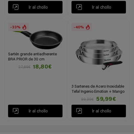
Ir al chollo
Ir al chollo
-33%
-40%
Sartén grande antiadherente
BRA PRIOR de 30 cm
18,80€
27,89€
3 Sartenes de Acero Inoxidable
Tefal Ingenio Emotion + Mango
59,99€
99,99€
Ir al chollo
Ir al chollo