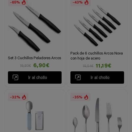
-65%
-43%
Pack de 6 cuchillos Arcos Nova
Set 3 Cuchillos Peladores Arcos
con hoja de acero
6,90€
11,19€
19,93€
19,54€
Ir al chollo
Ir al chollo
-32%
-35%