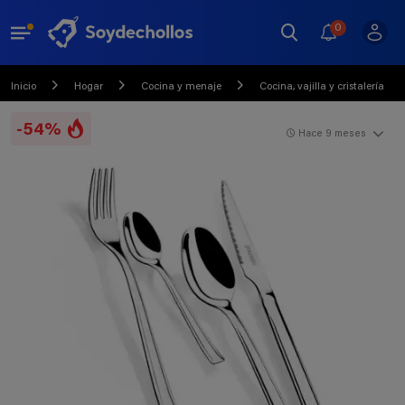
0
Inicio
Hogar
Cocina y menaje
Cocina, vajilla y cristalería
-54%
Hace 9 meses