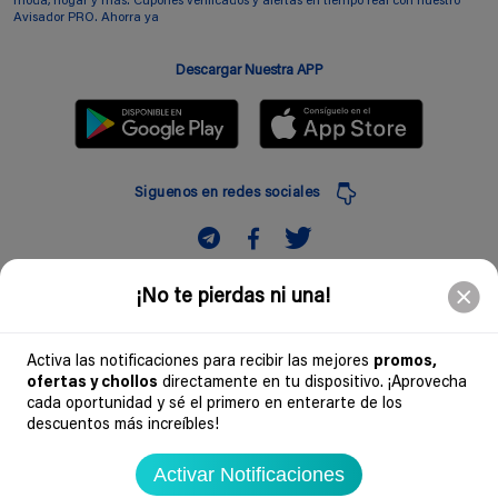
moda, hogar y más. Cupones verificados y alertas en tiempo real con nuestro
Avisador PRO. Ahorra ya
Descargar Nuestra APP
Siguenos en redes sociales
Suscribir
¡No te pierdas ni una!
Introduciendo mi correo electronico acepto la politica de privacidad y doy mi
consentimiento a recibir comerciales a traves de mi e-mail
Activa las notificaciones para recibir las mejores
promos,
ofertas y chollos
directamente en tu dispositivo. ¡Aprovecha
Comunidad
cada oportunidad y sé el primero en enterarte de los
descuentos más increíbles!
Legal
Activar Notificaciones
Soydechollos 2026 - Todos los derechos reservados