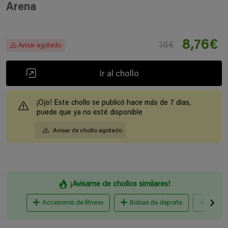
Arena
8,76€
16€
Avisar agotado
Ir al chollo
¡Ojo! Este chollo se publicó hace más de 7 días,
puede que ya no esté disponible
Avisar de chollo agotado
¡Avisame de chollos similares!
Accesorios de fitness
Bolsas de deporte
Toalla