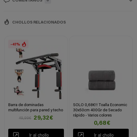
0
COMENTARIOS
CHOLLOS RELACIONADOS
-41%
Barra de dominadas
SOLO 0,68€!! Toalla Economic
multifunción para pared y techo
30x50cm 400Gr de Secado
rápido - Varios colores
29,32€
49,99€
0,68€
Ir al chollo
Ir al chollo