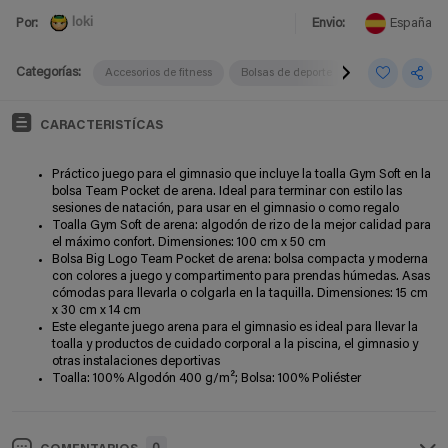
loki
Por:
Envio:
España
Categorías:
Accesorios de fitness
Bolsas de deporte
Bolsas de deport
CARACTERISTÍCAS
Práctico juego para el gimnasio que incluye la toalla Gym Soft en la
bolsa Team Pocket de arena. Ideal para terminar con estilo las
sesiones de natación, para usar en el gimnasio o como regalo
Toalla Gym Soft de arena: algodón de rizo de la mejor calidad para
el máximo confort. Dimensiones: 100 cm x 50 cm
Bolsa Big Logo Team Pocket de arena: bolsa compacta y moderna
con colores a juego y compartimento para prendas húmedas. Asas
cómodas para llevarla o colgarla en la taquilla. Dimensiones: 15 cm
x 30 cm x 14 cm
Este elegante juego arena para el gimnasio es ideal para llevar la
toalla y productos de cuidado corporal a la piscina, el gimnasio y
otras instalaciones deportivas
Toalla: 100% Algodón 400 g/m²; Bolsa: 100% Poliéster