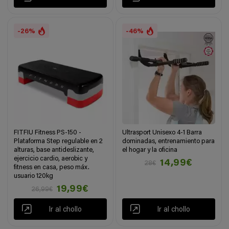
-26%
-46%
FITFIU Fitness PS-150 -
Ultrasport Unisexo 4-1 Barra
Plataforma Step regulable en 2
dominadas, entrenamiento para
alturas, base antideslizante,
el hogar y la oficina
ejercicio cardio, aerobic y
14,99€
28€
fitness en casa, peso máx.
usuario 120kg
19,99€
26,99€
Ir al chollo
Ir al chollo