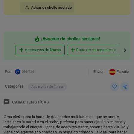
Avisar de chollo agotado
¡Avisame de chollos similares!
Accesorios de fitness
Ropa de entrenamiento
B
ofertas
Por:
Envio:
España
Categorías:
Accesorios de fitness
CARACTERISTÍCAS
Gran oferta para la barra de dominadas multifuncional que se puede
instalar en la pared o en el techo, perfecta para hacer ejercicio en casa y
trabajar todo el cuerpo. Hecha de acero resistente, soporta hasta 200 kg y
viene con agarres acolchados y un respaldo cómodo. Es ideal para hacer