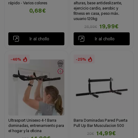
rápido - Varios colores
alturas, base antideslizante,
ejercicio cardio, aerobic y
0,68€
fitness en casa, peso máx.
usuario 120kg
19,99€
26,99€
Ir al chollo
Ir al chollo
-46%
-25%
Ultrasport Unisexo 4-1 Barra
Barra Dominadas Pared Puerta
dominadas, entrenamiento para
Pull Up Bar Musculacion 500
el hogar y la oficina
14,99€
20€