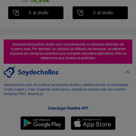
14,99€
28€
Ir al chollo
Ir al chollo
Soydechollos podría recibir una compensación si compras derivado de
nuestra web. Por ejemplo, en calidad de Afiliado de Amazon, se obtienen
ingresos por compras adscritas que cumplen requisitos aplicables. Esto no
determina que chollos se publican.
Soydechollos.com encuentra los mejores chollos y ofertas de hoy en tecnología,
moda, hogar y más. Cupones verificados y alertas en tiempo real con nuestro
Avisador PRO. Ahorra ya
Descargar Nuestra APP