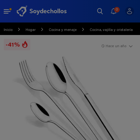
0
Inicio
Hogar
Cocina y menaje
Cocina, vajilla y cristalería
-41%
Hace un año