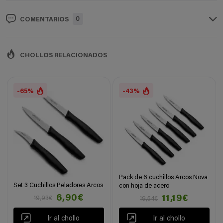
0
COMENTARIOS
CHOLLOS RELACIONADOS
-65%
-43%
Pack de 6 cuchillos Arcos Nova
Set 3 Cuchillos Peladores Arcos
con hoja de acero
6,90€
11,19€
19,93€
19,54€
Ir al chollo
Ir al chollo