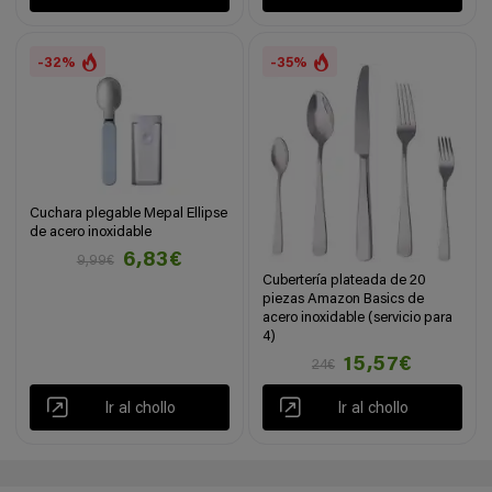
-32%
-35%
Cuchara plegable Mepal Ellipse
de acero inoxidable
6,83€
9,99€
Cubertería plateada de 20
piezas Amazon Basics de
acero inoxidable (servicio para
4)
15,57€
24€
Ir al chollo
Ir al chollo