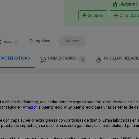
¡Avisame 
Sartenes
Ollas y bat
Categorías:
Sartenes
España
RACTERISTICAS
COMENTARIOS
CHOLLOS RELACI
0
24 y 26 cm de diámetro, con antiadherente y aptas para todo tipo de cocinas inc
 conseguir en
Amazon
a buen precio. Muy buen precio para unas sartenes de ca
e con capa superior extra gruesa con partículas de titanio. Están fabricadas en 
prueba de impactos, y su diseño resistente garantiza la alta durabilidad para 
control de la temperatura, cambia de color cuando la sartén alcanza 180ºC, ide