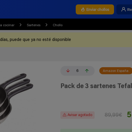
Re
Enviar chollos
a cocinar
Sartenes
Chollo
 días, puede que ya no esté disponible
6
Amazon España
Pack de 3 sartenes Tefa
5
89,99€
Avisar agotado