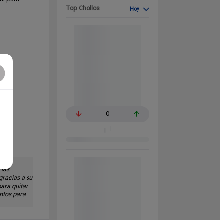
Top Chollos
Hoy
0
 que
 las
gracias a su
ara quitar
ntos para