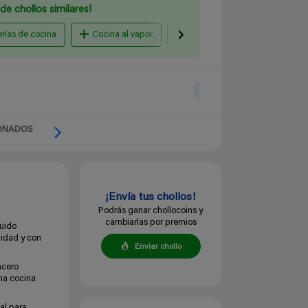
de chollos similares!
erías de cocina
Cocina al vapor
Ollas express
Amazon
ONADOS
¡Envía tus chollos!
Podrás ganar chollocoins y
cambiarlas por premios
luido
lidad y con
Enviar chollo
acero
una cocina
al para