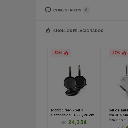
0
COMENTARIOS
CHOLLOS RELACIONADOS
-52%
-37%
Monix Green - Set 3
Set de sart
Sartenes de 18, 22 y 26 cm
cm BRA Mas
inoxidable
24,35€
51€
75€