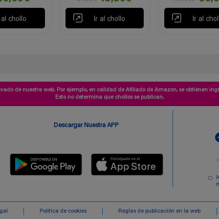
r al chollo
Ir al chollo
Ir al chol
vado de nuestra web. Por ejemplo, en calidad de Afiliado de Amazon, se obtienen ingr
Esto no determina que chollos se publican.
Descargar Nuestra APP
I
m
egal
Politica de cookies
Reglas de publicación en la web