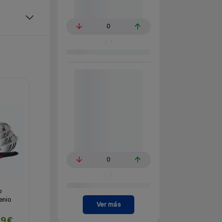
0
0
o
enio
Ver más
99€