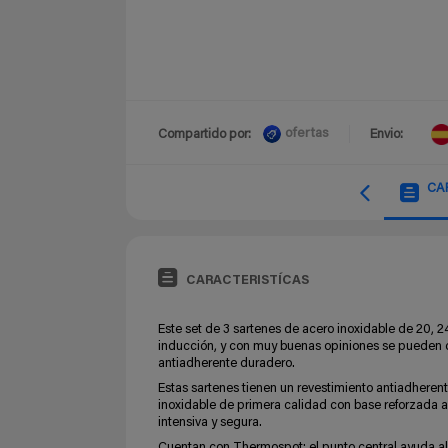
ofertas
Compartido por:
Envio:
CA
CARACTERISTÍCAS
Este set de 3 sartenes de acero inoxidable de 20, 
inducción, y con muy buenas opiniones se pueden
antiadherente duradero.
Estas sartenes tienen un revestimiento antiadherent
inoxidable de primera calidad con base reforzada a 
intensiva y segura.
Cuentan con Thermospot: el punto central ayuda al 