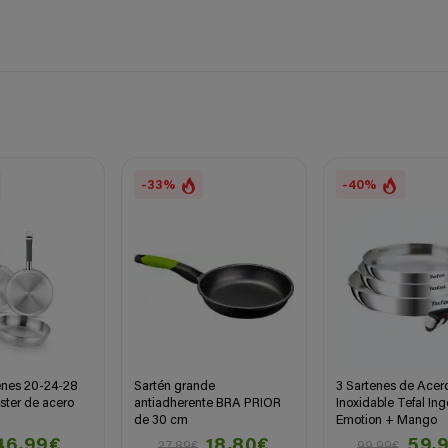
-33%
-40%
enes 20-24-28
Sartén grande
3 Sartenes de Acer
ter de acero
antiadherente BRA PRIOR
Inoxidable Tefal Ing
de 30 cm
Emotion + Mango
46,99€
18,80€
59,
27,89€
99,99€