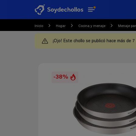
Inicio
Hogar
Cocina y menaje
Menaje par
¡Ojo! Este chollo se publicó hace más de 7
-38%