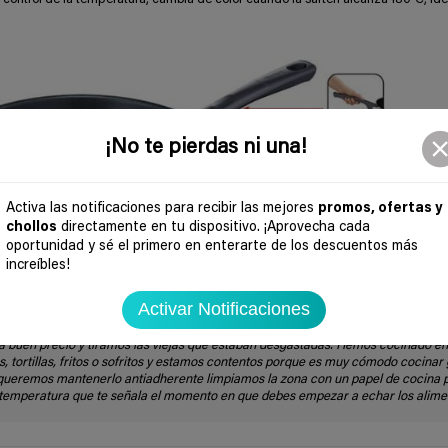
¡No te pierdas ni una!
Activa las notificaciones para recibir las mejores
promos, ofertas y
chollos
directamente en tu dispositivo. ¡Aprovecha cada
oportunidad y sé el primero en enterarte de los descuentos más
increíbles!
Activar Notificaciones
 nos cambiamos de vivienda. Precisamente queríamos renovar las sartenes así
 buen precio y tiramos las viejas que estaban desgastadas. Hemos cocinado en
, tortillas, fritos o sofritos y estamos contentos porque es muy cómodo cocinar 
queremos mantenerlo antiadherente limpiamos la zona con un papel de cocina p
 temperatura que te señala el momento en que debes empezar a echar los alime