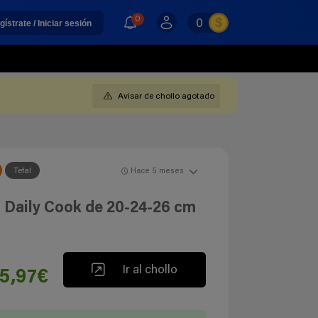
0
0
gístrate / Iniciar sesión
Avisar de chollo agotado
Tefal
Hace 5 meses
l Daily Cook de 20-24-26 cm
Ir al chollo
5,97€