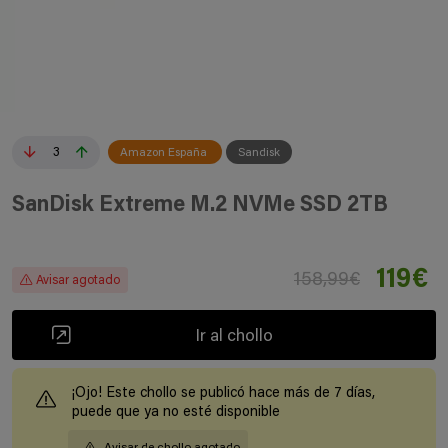
3
Amazon España
Sandisk
SanDisk Extreme M.2 NVMe SSD 2TB
119€
158,99€
Avisar agotado
Ir al chollo
¡Ojo! Este chollo se publicó hace más de 7 días,
puede que ya no esté disponible
Avisar de chollo agotado