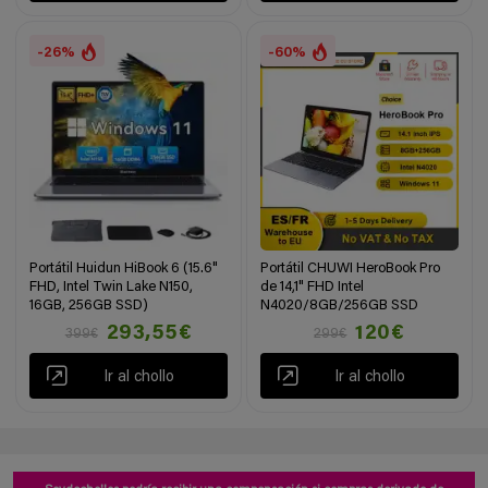
-26%
-60%
Portátil Huidun HiBook 6 (15.6"
Portátil CHUWI HeroBook Pro
FHD, Intel Twin Lake N150,
de 14,1" FHD Intel
16GB, 256GB SSD)
N4020/8GB/256GB SSD
293,55€
120€
399€
299€
Ir al chollo
Ir al chollo