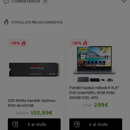
0
COMENTARIOS
CHOLLOS RELACIONADOS
-28%
-38%
Portátil Huiduin HiBook 6 15,6"
FHD (Intel N150, 16GB RAM,
256GB SSD, W11)
SSD NVMe Sandisk Optimus
299€
479€
5100 de 500GB
102,99€
142,99€
Ir al chollo
Ir al chollo