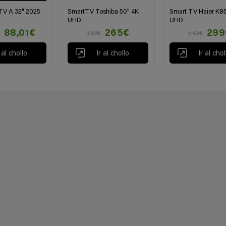
TV A 32" 2025
SmartTV Toshiba 50" 4K
Smart TV Haier K85
UHD
UHD
88,01€
265€
299
349€
549€
r al chollo
Ir al chollo
Ir al chol