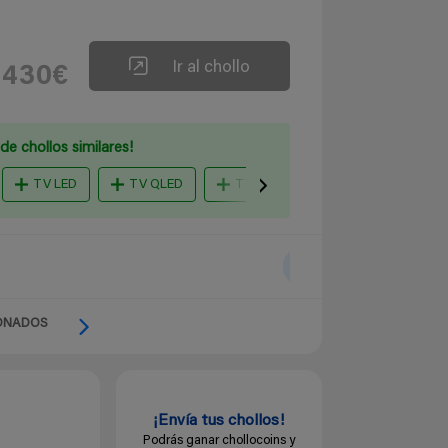
Ir al chollo
430€
de chollos similares!
TV LED
TV QLED
TV OLED
smart tv 4k uhd sa
ONADOS
¡Envía tus chollos!
Podrás ganar chollocoins y