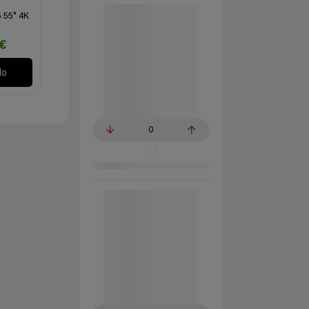
 55" 4K
€
lo
0