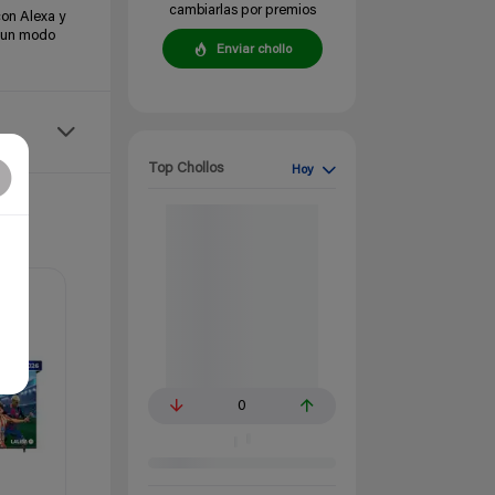
cambiarlas por premios
on Alexa y
n un modo
Enviar chollo
Top Chollos
Hoy
0