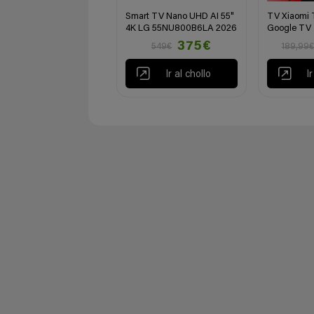
Smart TV Nano UHD AI 55"
TV Xiaomi 
4K LG 55NU800B6LA 2026
Google TV
375€
549€
189,99€
Ir al chollo
I