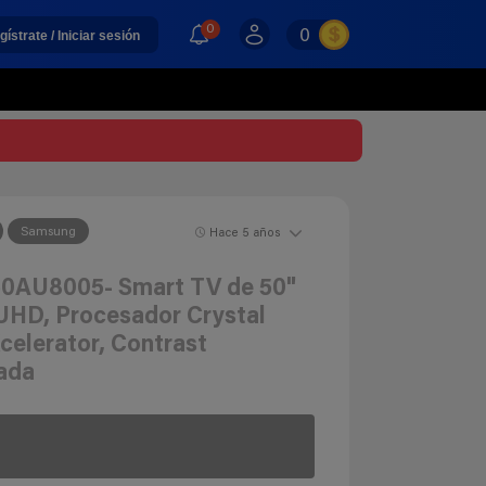
0
0
gístrate / Iniciar sesión
Samsung
Hace 5 años
0AU8005- Smart TV de 50"
 UHD, Procesador Crystal
elerator, Contrast
ada