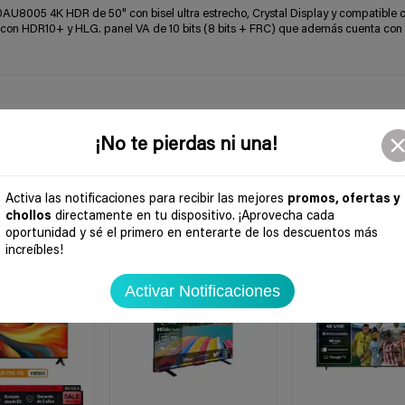
8005 4K HDR de 50" con bisel ultra estrecho, Crystal Display y compatible c
 con HDR10+ y HLG. panel VA de 10 bits (8 bits + FRC) que además cuenta co
¡No te pierdas ni una!
Activa las notificaciones para recibir las mejores
promos, ofertas y
chollos
directamente en tu dispositivo. ¡Aprovecha cada
oportunidad y sé el primero en enterarte de los descuentos más
-24%
-46%
increíbles!
Activar Notificaciones