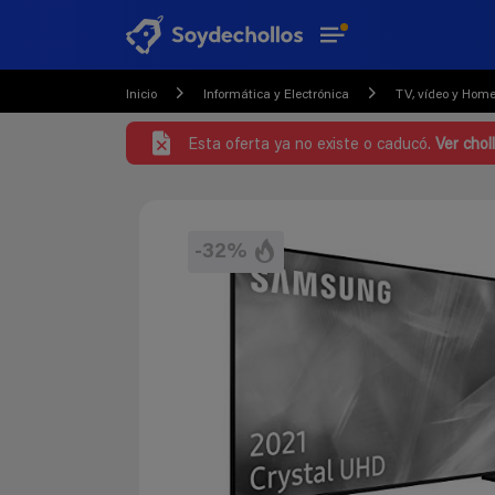
Inicio
Informática y Electrónica
TV, vídeo y Hom
Esta oferta ya no existe o caducó.
Ver chol
-32%