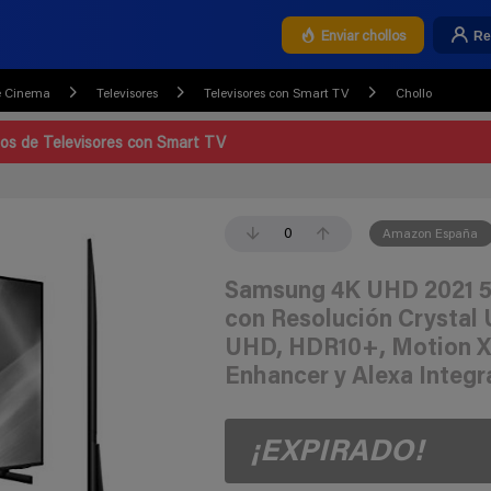
Re
Enviar chollos
e Cinema
Televisores
Televisores con Smart TV
Chollo
los de Televisores con Smart TV
0
Amazon España
Samsung 4K UHD 2021 5
con Resolución Crystal
UHD, HDR10+, Motion Xc
Enhancer y Alexa Integr
¡EXPIRADO!