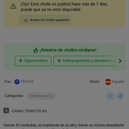
¡Ojo! Este chollo se publicó hace más de 7 días,
puede que ya no esté disponible
Avisar de chollo agotado
¡Avisame de chollos similares!
Higiene íntima
Antitranspirantes y desodorantes
ofertas
Por:
Envio:
España
Categorías:
Higiene íntima
CARACTERISTÍCAS
Vienen 30 unidades, se mantienen en su sitio, tienen un n
úcleo absorbente