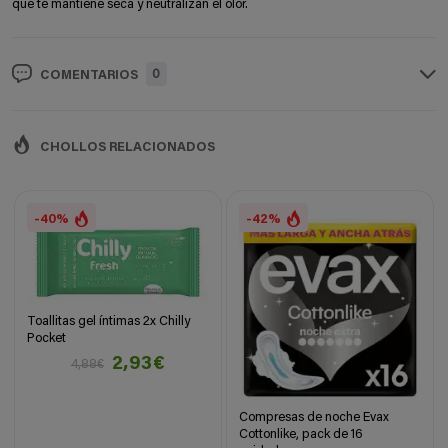
que te mantiene seca y n
eutralizan el olor.
0
COMENTARIOS
CHOLLOS RELACIONADOS
-40%
-42%
Toallitas gel íntimas 2x Chilly
Pocket
2,93€
4,88€
Compresas de noche Evax
Cottonlike, pack de 16