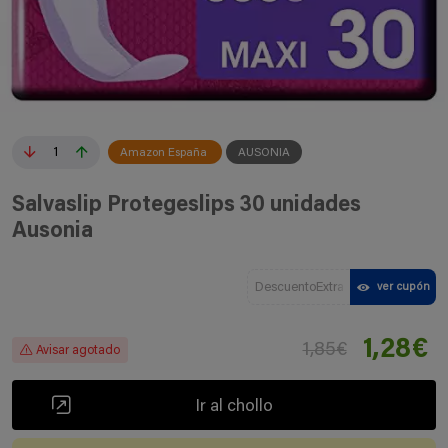
1
Amazon España
AUSONIA
Salvaslip Protegeslips 30 unidades
Ausonia
DescuentoExtra
ver cupón
1,28€
1,85€
Avisar agotado
Ir al chollo