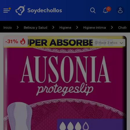
0
Inicio
Belleza y Salud
Higiene
Higiene íntima
Chollo
-31%
Hace 3 años