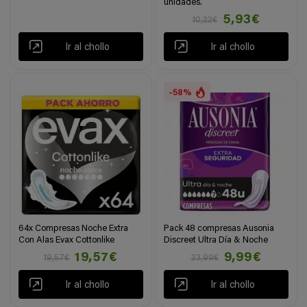
unidades.
5,93€
10,22€
Ir al chollo
Ir al chollo
-58%
64x Compresas Noche Extra
Pack 48 compresas Ausonia
Con Alas Evax Cottonlike
Discreet Ultra Día & Noche
19,57€
9,99€
19,57€
23,99€
Ir al chollo
Ir al chollo