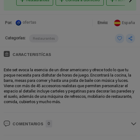
Restaurantes
Comida a domicilio
Fábricas de c
ofertas
Por:
Envio:
España
Categorías:
Restaurantes
CARACTERISTÍCAS
Este set evoca la esencia de un diner americano y ofrece todo lo que tu
peque necesita para disfrutar de horas de juego. Encontrará la cocina, la
barra, mesas para comer y hasta una pista de baile con música y luces.
Viene con más de 45 accesorios realistas que permiten personalizar el
espacio al detalle: incluye carteles y pegatinas para decorar las paredes y
el suelo, además de una máquina de refrescos, mobiliario de restaurante,
comida, cubiertos y mucho más.
0
COMENTARIOS