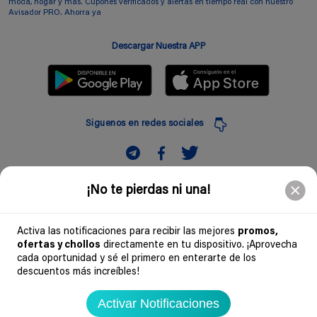
moda, hogar y más. Cupones verificados y alertas en tiempo real con nuestro
Avisador PRO. Ahorra ya
Descargar Nuestra APP
Siguenos en redes sociales
Suscribir
¡No te pierdas ni una!
Introduciendo mi correo electronico acepto la politica de privacidad y doy mi
consentimiento a recibir comerciales a traves de mi e-mail
Activa las notificaciones para recibir las mejores
promos,
ofertas y chollos
directamente en tu dispositivo. ¡Aprovecha
Comunidad
cada oportunidad y sé el primero en enterarte de los
descuentos más increíbles!
Legal
Activar Notificaciones
Soydechollos 2026 - Todos los derechos reservados