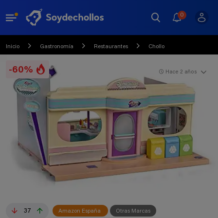
0
Inicio
Gastronomía
Restaurantes
Chollo
-60%
Hace 2 años
37
Amazon España
Otras Marcas