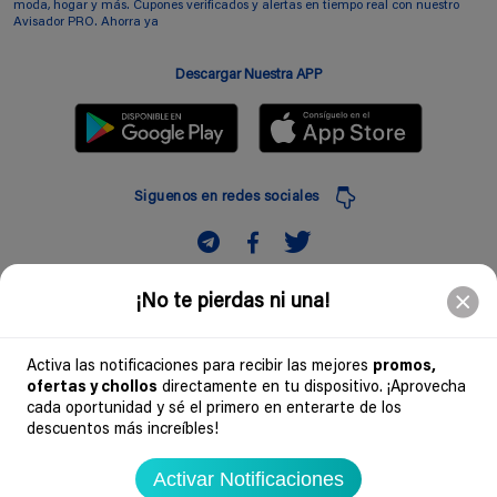
moda, hogar y más. Cupones verificados y alertas en tiempo real con nuestro
Avisador PRO. Ahorra ya
Descargar Nuestra APP
Siguenos en redes sociales
Suscribir
¡No te pierdas ni una!
Introduciendo mi correo electronico acepto la politica de privacidad y doy mi
consentimiento a recibir comerciales a traves de mi e-mail
Activa las notificaciones para recibir las mejores
promos,
ofertas y chollos
directamente en tu dispositivo. ¡Aprovecha
Comunidad
cada oportunidad y sé el primero en enterarte de los
descuentos más increíbles!
Legal
Activar Notificaciones
Soydechollos 2026 - Todos los derechos reservados