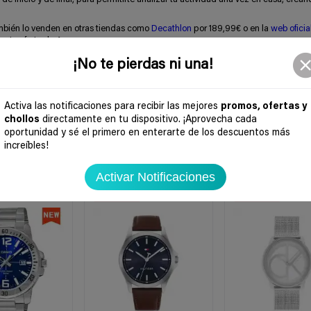
ambién lo venden en otras tiendas como
Decathlon
por 189,99€ o en la
web oficia
 esta oferta de Amazon.
¡No te pierdas ni una!
Activa las notificaciones para recibir las mejores
promos, ofertas y
chollos
directamente en tu dispositivo. ¡Aprovecha cada
oportunidad y sé el primero en enterarte de los descuentos más
increíbles!
Activar Notificaciones
-30%
-38%