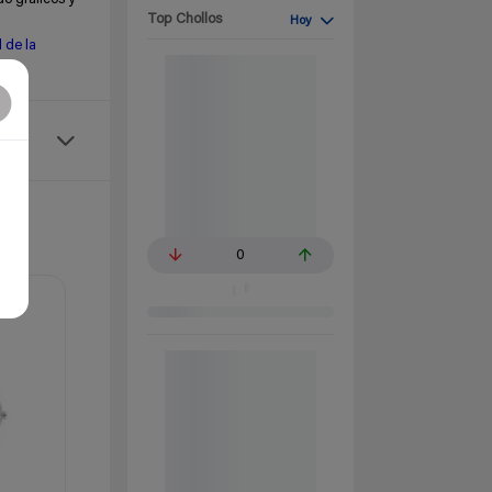
Top Chollos
Hoy
l de la
0