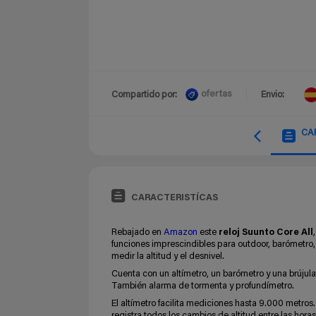
ofertas
Compartido por:
Envio:
CA
CARACTERISTÍCAS
Rebajado en
Amazon
este
reloj Suunto Core All
funciones imprescindibles para outdoor, barómetro, 
medir la altitud y el desnivel.
Cuenta con un altímetro, un barómetro y una brújula
También alarma de tormenta y profundímetro.
El altímetro facilita mediciones hasta 9.000 metros.
registra todos los cambios de altitud entre las horas