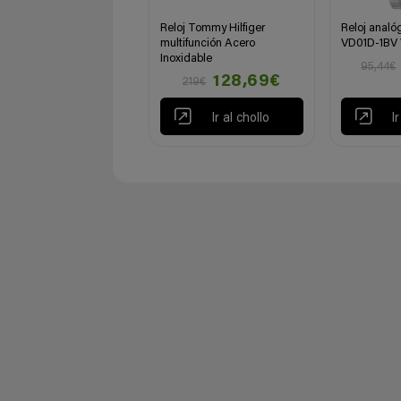
Reloj Tommy Hilfiger
Reloj analó
multifunción Acero
VD01D-1BV
Inoxidable
95,44€
128,69€
219€
Ir al chollo
I