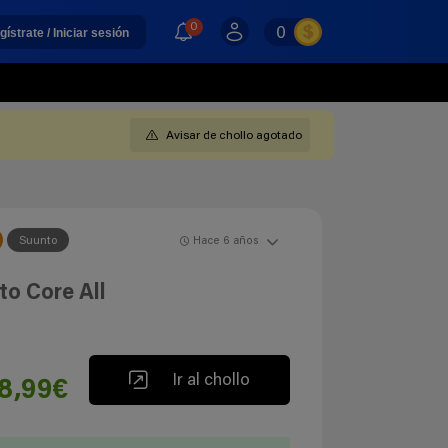
0
0
gístrate / Iniciar sesión
Avisar de chollo agotado
Suunto
Hace 6 años
to Core All
Ir al chollo
8,99€