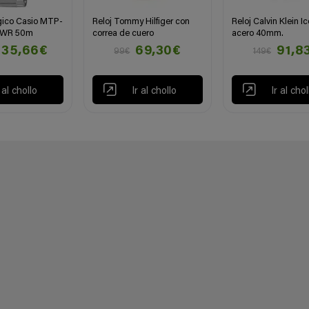
gico Casio MTP-
Reloj Tommy Hilfiger con
Reloj Calvin Klein I
 WR 50m
correa de cuero
acero 40mm.
35,66€
69,30€
91,8
99€
149€
r al chollo
Ir al chollo
Ir al chol