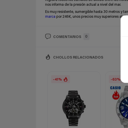
nos informa de la presión actual a nivel del mar.
Es muy resistente, sumergible hasta 30 metros y t
marca
por 246€, unos precios muy superiores al de
0
COMENTARIOS
CHOLLOS RELACIONADOS
-41%
-63%