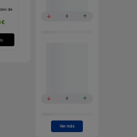
conic de
0
3€
lo
0
Ver más