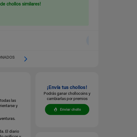
de chollos similares!
ONADOS
¡Envía tus chollos!
Podrás ganar chollocoins y
cambiarlas por premios
 todas las
rientarse y
Enviar chollo
venturas.
a. El diario
do gráficos y