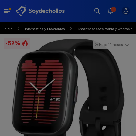
0
Inicio
Informática y Electrónica
Smartphones, telefonía y wearables
-52%
Hace 10 meses