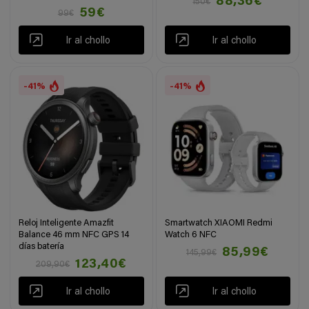
88,36€
150€
59€
99€
Ir al chollo
Ir al chollo
-41%
-41%
Reloj Inteligente Amazfit
Smartwatch XIAOMI Redmi
Balance 46 mm NFC GPS 14
Watch 6 NFC
días batería
85,99€
145,99€
123,40€
209,90€
Ir al chollo
Ir al chollo