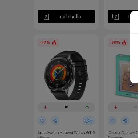
Ir al chollo
Ir al
-47%
-50%
10
5
0
Smartwatch Huawei Watch GT 5
¡Chollo! Diario 