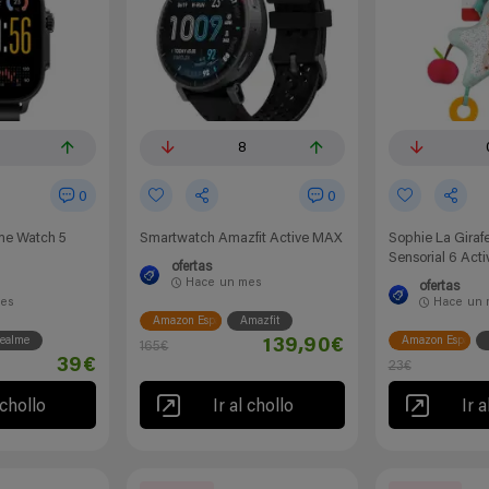
8
0
0
me Watch 5
Smartwatch Amazfit Active MAX
Sophie La Girafe
Sensorial 6 Act
ofertas
Hace
un mes
ofertas
es
Hace
un 
Amazon España
Amazfit
ealme
Amazon España
139,90€
165€
39€
23€
 chollo
Ir al chollo
Ir a