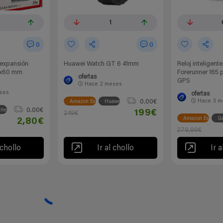
1
0
0
 expansión
Huawei Watch GT 6 41mm
Reloj inteligent
12x60 mm
Forerunner 165 
ofertas
GPS
Hace
2 meses
ses
ofertas
Hace
3 m
0.00€
Amazon España
Huawei
0.00€
cher
199€
249€
Amazon España
G
2,80€
279,99€
 chollo
Ir al chollo
Ir a
vado de nuestra web. Por ejemplo, en calidad de Afiliado de Amazon, se obtienen ingr
Esto no determina que chollos se publican.