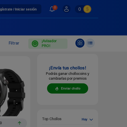
0
0
gístrate / Iniciar sesión
¡Avisador
Filtrar
PRO!
¡Envía tus chollos!
Podrás ganar chollocoins y
cambiarlas por premios
Enviar chollo
Top Chollos
Hoy
10