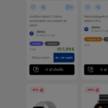
0
OnePlus Watch 3 43mm
Reloj Inteligente
smartwatch con monitor de
Watch 3 Pro
salud
ofertas
Hace
11 dí
ofertas
Hace
un día
Amazon España
O
miravia
OnePlus
99€
107,99€
249€
Aplica cupón Megapromo
ver cupón
Ir al chollo
Ir al
-41%
-44%