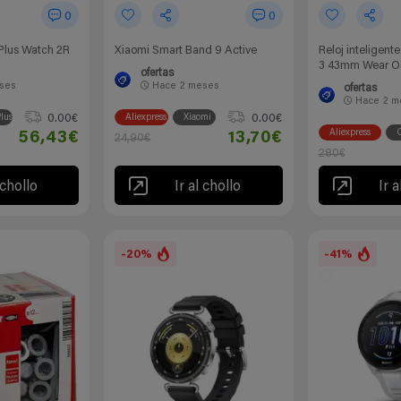
0
0
lus Watch 2R
Xiaomi Smart Band 9 Active
Reloj inteligen
3 43mm Wear O
ofertas
ses
Hace
2 meses
ofertas
Hace
2 m
0.00€
0.00€
lus
Aliexpress
Xiaomi
Aliexpress
56,43€
13,70€
24,90€
280€
 chollo
Ir al chollo
Ir a
-20%
-41%