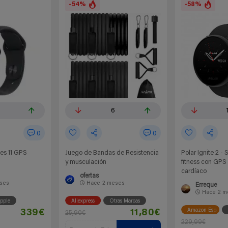
-54%
-58%
6
0
0
es 11 GPS
Juego de Bandas de Resistencia
Polar Ignite 2 -
y musculación
fitness con GPS 
cardíaco
ofertas
ses
Hace
2 meses
Erreque
Hace
2 m
pple
Aliexpress
Otras Marcas
Amazon España
339€
11,80€
25,90€
229,99€