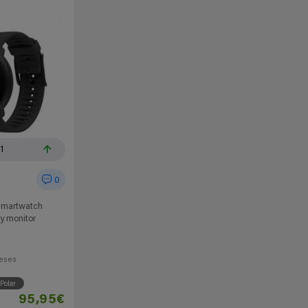
11
0
 Smartwatch
y monitor
eses
Polar
95,95€