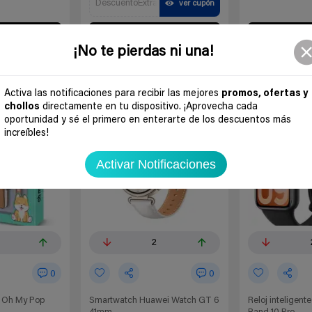
DescuentoExtra
ver cupón
 chollo
Ir al chollo
Ir a
¡No te pierdas ni una!
Activa las notificaciones para recibir las mejores
promos, ofertas y
-37%
-34%
chollos
directamente en tu dispositivo. ¡Aprovecha cada
oportunidad y sé el primero en enterarte de los descuentos más
increíbles!
Activar Notificaciones
2
0
0
A5 Oh My Pop
Smartwatch Huawei Watch GT 6
Reloj inteligent