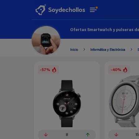
Ofertas Smartwatch y pulseras de
Inicio
Informática y Electrónica
S
-57%
-40%
8
1