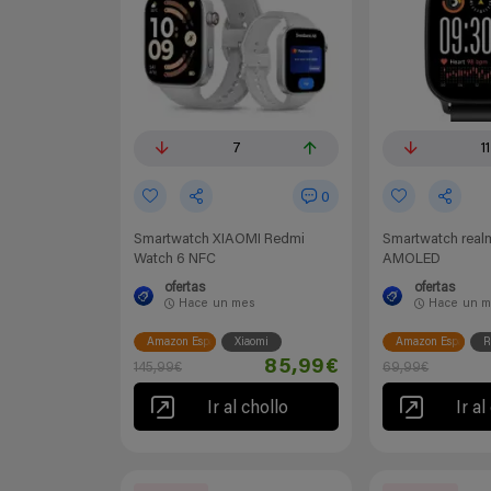
7
11
0
Smartwatch XIAOMI Redmi
Smartwatch real
Watch 6 NFC
AMOLED
ofertas
ofertas
Hace
un mes
Hace
un m
Amazon España
Xiaomi
Amazon España
R
85,99€
145,99€
69,99€
Ir al chollo
Ir al