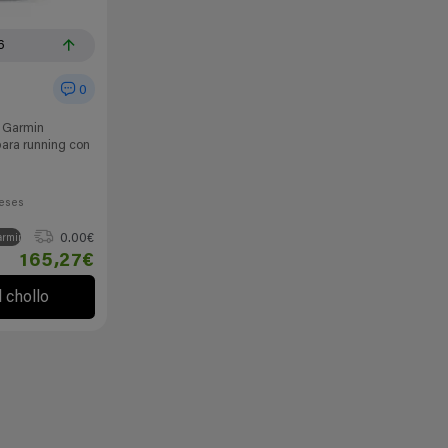
6
0
e Garmin
para running con
eses
0.00€
armin
165,27€
l chollo
esos por compras adscritas que cumplen requisitos aplicables.
Siguenos en redes sociales