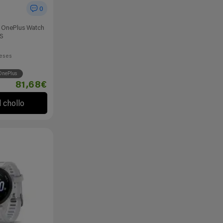
0
te OnePlus Watch
S
eses
OnePlus
81,68€
l chollo