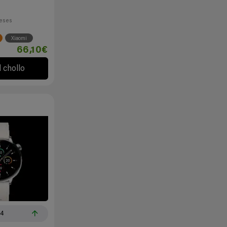
eses
Xiaomi
66,10€
l chollo
14