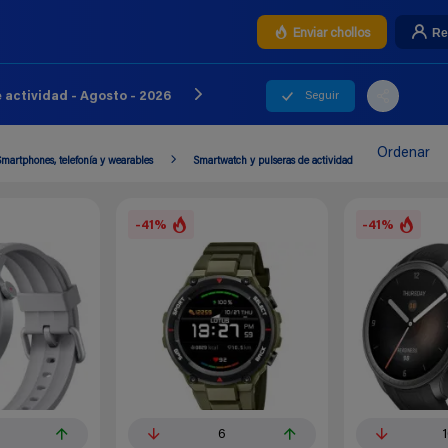
Re
Enviar chollos
Seguir
 actividad - Agosto - 2026
Ordenar
martphones, telefonía y wearables
Smartwatch y pulseras de actividad
-41%
-41%
5
6