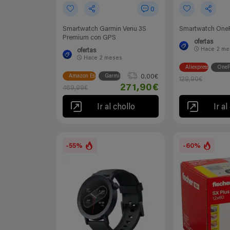
0
Smartwatch Garmin Venu 3S
Smartwatch OneP
Premium con GPS
ofertas
Hace
2 me
ofertas
Hace
2 meses
Aliexpress
OneP
0.00€
Amazon España
Garmin
129,90€
271,90€
469,99€
Ir al chollo
Ir al
-55%
-60%