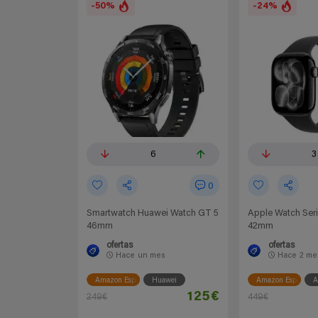
-50%
-24%
6
3
0
Smartwatch Huawei Watch GT 5
Apple Watch Seri
46mm
42mm
ofertas
ofertas
Hace
un mes
Hace
2 me
Amazon España
Huawei
Amazon España
A
125€
249€
449€