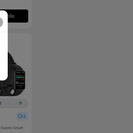
l chollo
2
0
e Xiaomi Smart