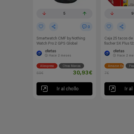
5
9
0
Smartwatch CMF by Nothing
Caja 25 tacos de
Watch Pro 2 GPS Global
fischer SX Plus 
ofertas
ofertas
Hace
2 meses
Hace
2 me
Aliexpress
Otras Marcas
Amazon España
Fis
30,93€
69€
7€
Ir al chollo
Ir al
Soydechollos podría recibir una compensación si compras deri