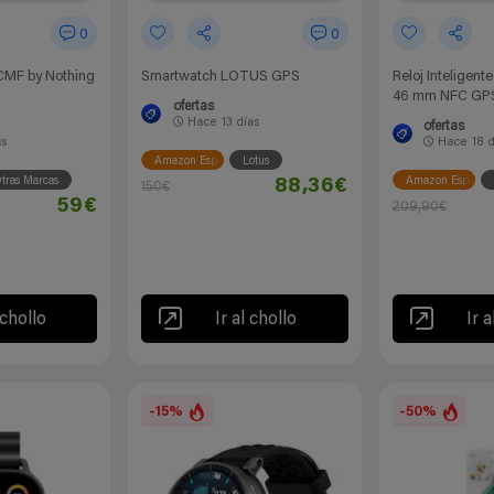
0
0
 CMF by Nothing
Smartwatch LOTUS GPS
Reloj Inteligent
46 mm NFC GPS 
ofertas
Hace
13 días
ofertas
as
Hace
18 
Amazon España
Lotus
tras Marcas
Amazon España
88,36€
150€
59€
209,90€
 chollo
Ir al chollo
Ir a
-15%
-50%