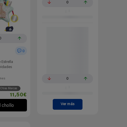
0
0
0
 Estrella
ividades
0
mes
Otras Marcas
11,50€
Ver más
l chollo