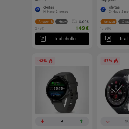
46mm
Capybara
ofertas
ofertas
Hace
2 meses
Hace
2 me
0.00€
Amazon España
Huawei
Amazon España
Otra
149€
279€
15,99€
Ir al chollo
Ir al
-42%
-57%
4
2