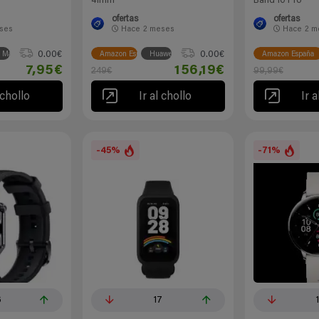
41mm
Band 10 Pro
ofertas
ofertas
ses
Hace
2 meses
Hace
2 m
0.00€
0.00€
s Marcas
Amazon España
Huawei
Amazon España
7,95€
156,19€
249€
99,99€
 chollo
Ir al chollo
Ir a
-45%
-71%
6
17