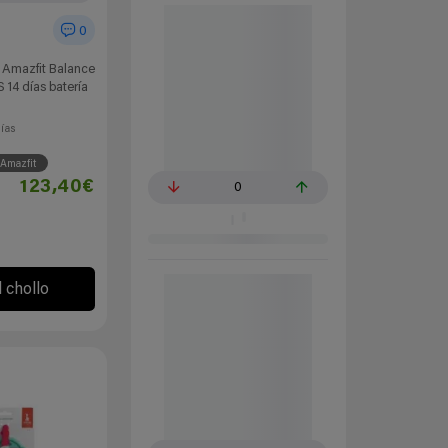
0
e Amazfit Balance
14 días batería
días
Amazfit
123,40€
0
l chollo