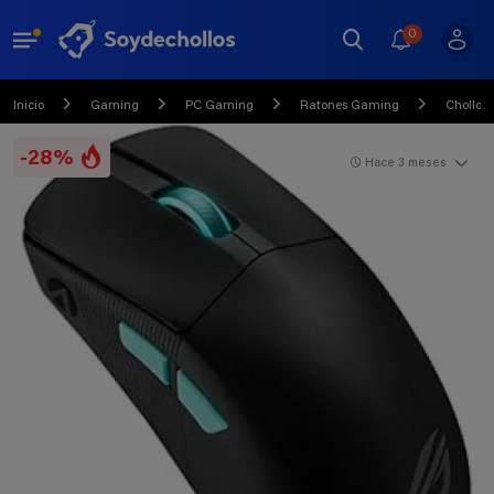
0
Inicio
Gaming
PC Gaming
Ratones Gaming
Chollo
-28%
Hace 3 meses