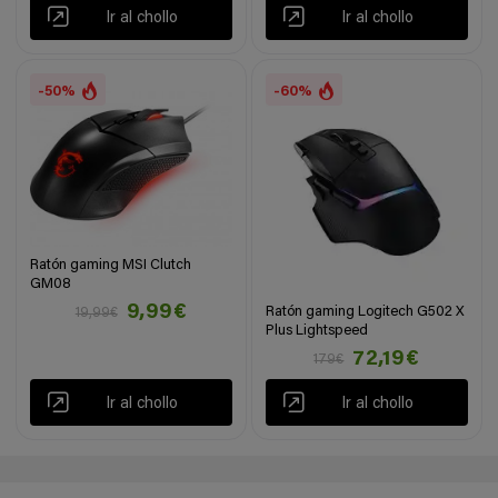
Ir al chollo
Ir al chollo
-50%
-60%
Ratón gaming MSI Clutch
GM08
9,99€
Ratón gaming Logitech G502 X
19,99€
Plus Lightspeed
72,19€
179€
Ir al chollo
Ir al chollo